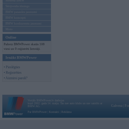
Mēneša BMW
Sērijveida tūnings
BMW pasaules jaunumi
BMW koncepti
BMW konkurentu jaunumi
Moto
Online
Pašreiz BMWPower skatās 108
viesi un 0 reģistrēti lietotāji.
Ienākt BMWPower
• Pieslēgties
• Reģistrēties
• Aizmirsi paroli?
Vortāls BMWPower.lv darbojas
kopš 2002. gada 14. maija. Tas nav auto klubs un nav saistīts ar
Galvena
|
Fo
BMW AG.
Par BMWPower
|
Kontakti
|
Reklāma