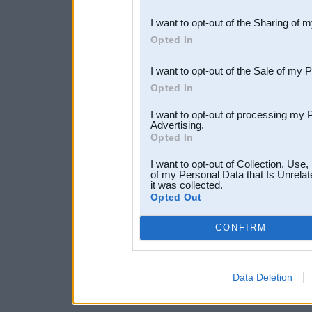
also be disclosed by us to 
I want to opt-out of the Sharing of 
Downstream Participants
th
Opted In
third parties.
I want to opt-out of the Sale of my 
Opted In
I want to opt-out of processing my 
Advertising.
Opted In
I want to opt-out of Collection, Use
of my Personal Data that Is Unrelat
it was collected.
Opted Out
CONFIRM
Data Deletion