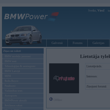
Sveiks,
Viesi!
Ie
Galvenā
Forums
Galerijas
Ziņas un raksti
Lietotāja tyl
BMW modeļu jaunumi
BMW testi
Tehnoloģijas & sasniegumi
Lietotājvārds:
BMW Latvijā
MINI
Intereses:
Rolls-Royce
Pasākumi
Ziņojumi forumā:
Vadāmības tests
Autosports
Offline
BMWPower aktuāli
Reklāmas raksti