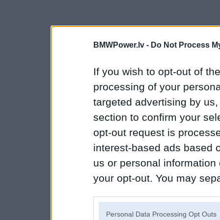
BMWPower.lv -
Do Not Process My
If you wish to opt-out of the
processing of your personal
targeted advertising by us
section to confirm your sel
opt-out request is proces
interest-based ads based o
us or personal information d
your opt-out. You may separ
disclosure of your personal
IAB’s list of downstream pa
Personal Data Processing Opt Outs