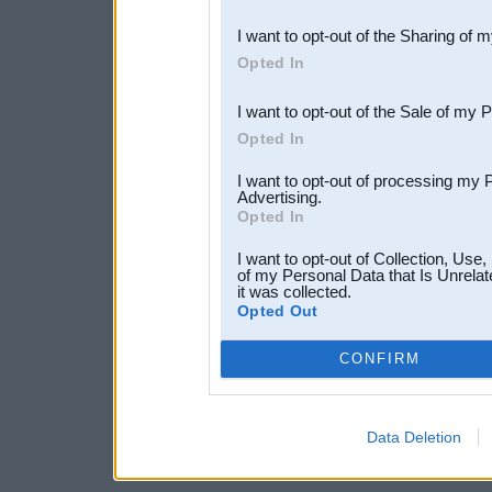
also be disclosed by us to 
I want to opt-out of the Sharing of 
Downstream Participants
th
Opted In
third parties.
I want to opt-out of the Sale of my 
Opted In
I want to opt-out of processing my 
Advertising.
Opted In
I want to opt-out of Collection, Use
of my Personal Data that Is Unrelat
it was collected.
Opted Out
CONFIRM
Data Deletion