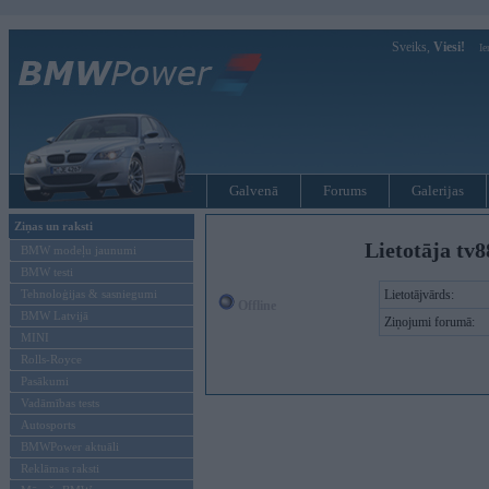
Sveiks,
Viesi!
Ie
Galvenā
Forums
Galerijas
Ziņas un raksti
Lietotāja tv
BMW modeļu jaunumi
BMW testi
Tehnoloģijas & sasniegumi
Lietotājvārds:
Offline
BMW Latvijā
Ziņojumi forumā:
MINI
Rolls-Royce
Pasākumi
Vadāmības tests
Autosports
BMWPower aktuāli
Reklāmas raksti