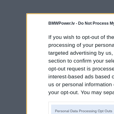
BMWPower.lv -
Do Not Process My
If you wish to opt-out of the
processing of your personal
targeted advertising by us
section to confirm your sel
opt-out request is proces
interest-based ads based o
us or personal information d
your opt-out. You may separ
disclosure of your personal
IAB’s list of downstream pa
Personal Data Processing Opt Outs