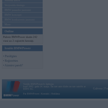
Mēneša BMW
Sērijveida tūnings
BMW pasaules jaunumi
BMW koncepti
BMW konkurentu jaunumi
Moto
Online
Pašreiz BMWPower skatās 242
viesi un 2 reģistrēti lietotāji.
Ienākt BMWPower
• Pieslēgties
• Reģistrēties
• Aizmirsi paroli?
Vortāls BMWPower.lv darbojas
kopš 2002. gada 14. maija. Tas nav auto klubs un nav saistīts ar
Galvena
|
Fo
BMW AG.
Par BMWPower
|
Kontakti
|
Reklāma