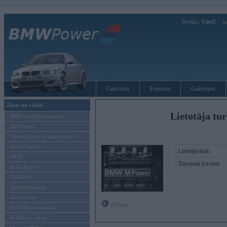
Sveiks,
Viesi!
Ie
Galvenā
Forums
Galerijas
Ziņas un raksti
Lietotāja tu
BMW modeļu jaunumi
BMW testi
Tehnoloģijas & sasniegumi
BMW Latvijā
Lietotājvārds:
MINI
Ziņojumi forumā:
Rolls-Royce
Pasākumi
Vadāmības tests
Autosports
Offline
BMWPower aktuāli
Reklāmas raksti