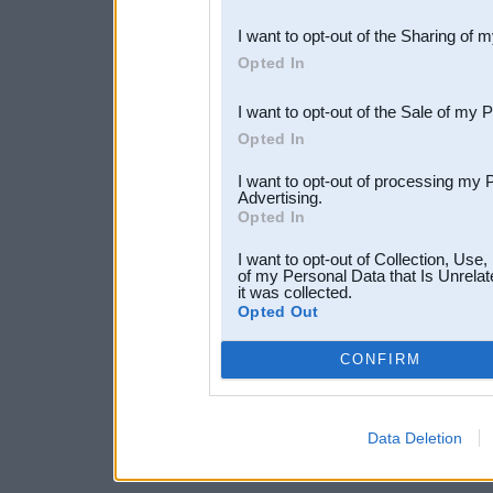
also be disclosed by us to 
I want to opt-out of the Sharing of 
Downstream Participants
th
Opted In
third parties.
I want to opt-out of the Sale of my 
Opted In
I want to opt-out of processing my 
Advertising.
Opted In
I want to opt-out of Collection, Use
of my Personal Data that Is Unrelat
it was collected.
Opted Out
CONFIRM
Data Deletion