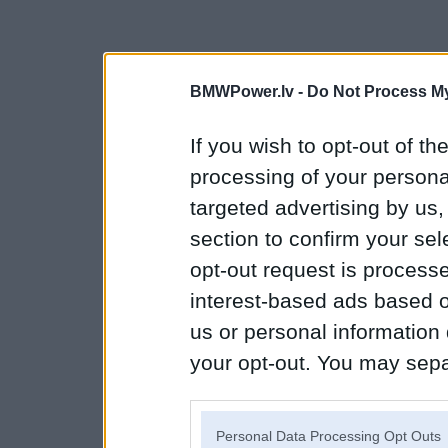
BMWPower.lv -
Do Not Process My
If you wish to opt-out of the
processing of your personal
targeted advertising by us
section to confirm your sel
opt-out request is proces
interest-based ads based o
us or personal information d
your opt-out. You may separ
disclosure of your personal
IAB’s list of downstream pa
Personal Data Processing Opt Outs