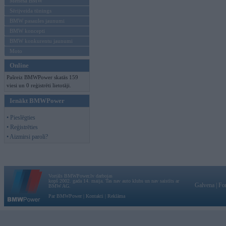
Mēneša BMW
Sērijveida tūnings
BMW pasaules jaunumi
BMW koncepti
BMW konkurentu jaunumi
Moto
Online
Pašreiz BMWPower skatās 159
viesi un 0 reģistrēti lietotāji.
Ienākt BMWPower
• Pieslēgties
• Reģistrēties
• Aizmirsi paroli?
Vortāls BMWPower.lv darbojas
kopš 2002. gada 14. maija. Tas nav auto klubs un nav saistīts ar
Galvena
|
Fo
BMW AG.
Par BMWPower
|
Kontakti
|
Reklāma