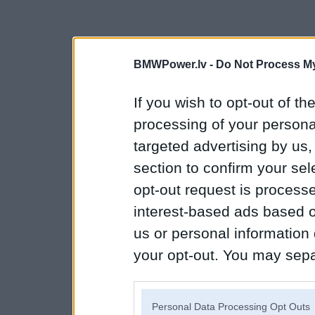
BMWPower.lv -
Do Not Process My
If you wish to opt-out of the
processing of your personal
targeted advertising by us
section to confirm your sel
opt-out request is proces
interest-based ads based o
us or personal information d
your opt-out. You may separ
disclosure of your personal
IAB’s list of downstream pa
Personal Data Processing Opt Outs