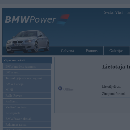
Sveiks,
Viesi!
Ie
Galvenā
Forums
Galerijas
Ziņas un raksti
Lietotāja t
BMW modeļu jaunumi
BMW testi
Tehnoloģijas & sasniegumi
BMW Latvijā
Lietotājvārds:
Offline
MINI
Ziņojumi forumā:
Rolls-Royce
Pasākumi
Vadāmības tests
Autosports
BMWPower aktuāli
Reklāmas raksti