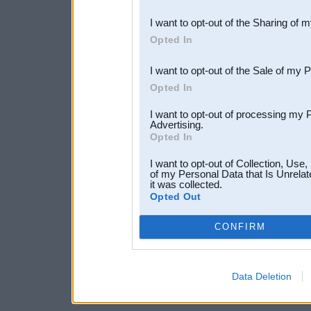
also be disclosed by us to 
I want to opt-out of the Sharing of 
Downstream Participants
th
Opted In
third parties.
I want to opt-out of the Sale of my 
Opted In
I want to opt-out of processing my 
Advertising.
Opted In
I want to opt-out of Collection, Use
of my Personal Data that Is Unrelat
it was collected.
Opted Out
CONFIRM
Data Deletion