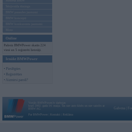
Mēneša BMW
Sērijveida tūnings
BMW pasaules jaunumi
BMW koncepti
BMW konkurentu jaunumi
Moto
Online
Pašreiz BMWPower skatās 224
viesi un 5 reģistrēti lietotāji.
Ienākt BMWPower
• Pieslēgties
• Reģistrēties
• Aizmirsi paroli?
Vortāls BMWPower.lv darbojas
kopš 2002. gada 14. maija. Tas nav auto klubs un nav saistīts ar
Galvena
|
Fo
BMW AG.
Par BMWPower
|
Kontakti
|
Reklāma