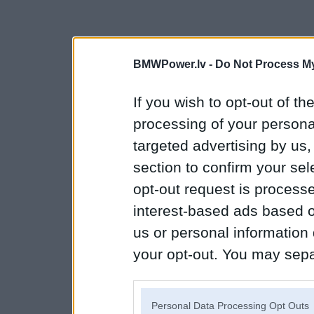
BMWPower.lv -
Do Not Process My
If you wish to opt-out of the
processing of your personal
targeted advertising by us
section to confirm your sel
opt-out request is proces
interest-based ads based o
us or personal information d
your opt-out. You may separ
disclosure of your personal
IAB’s list of downstream pa
Personal Data Processing Opt Outs