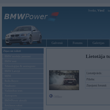
Sveiks,
Viesi!
Ie
Galvenā
Forums
Galerijas
Ziņas un raksti
Lietotāja tu
BMW modeļu jaunumi
BMW testi
Tehnoloģijas & sasniegumi
BMW Latvijā
Lietotājvārds:
MINI
Pilsēta:
Rolls-Royce
Ziņojumi forumā:
Pasākumi
Vadāmības tests
Autosports
Offline
BMWPower aktuāli
Reklāmas raksti