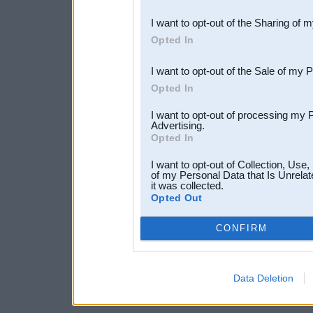
also be disclosed by us to 
I want to opt-out of the Sharing of 
Downstream Participants
th
Opted In
third parties.
I want to opt-out of the Sale of my 
Opted In
I want to opt-out of processing my 
Advertising.
Opted In
I want to opt-out of Collection, Use
of my Personal Data that Is Unrelat
it was collected.
Opted Out
CONFIRM
Data Deletion