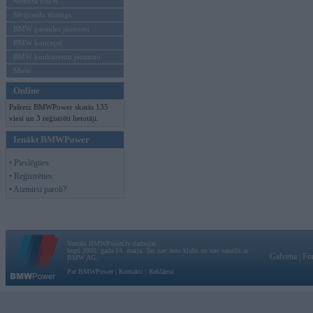
Mēneša BMW
Sērijveida tūnings
BMW pasaules jaunumi
BMW koncepti
BMW konkurentu jaunumi
Moto
Online
Pašreiz BMWPower skatās 135
viesi un 3 reģistrēti lietotāji.
Ienākt BMWPower
• Pieslēgties
• Reģistrēties
• Aizmirsi paroli?
Vortāls BMWPower.lv darbojas
kopš 2002. gada 14. maija. Tas nav auto klubs un nav saistīts ar
Galvena
|
Fo
BMW AG.
Par BMWPower
|
Kontakti
|
Reklāma