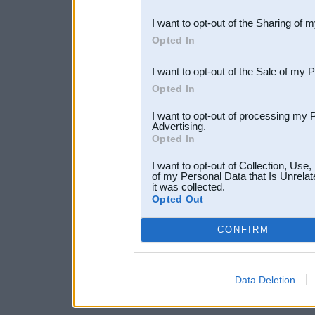
also be disclosed by us to 
I want to opt-out of the Sharing of 
Downstream Participants
th
Opted In
third parties.
I want to opt-out of the Sale of my 
Opted In
I want to opt-out of processing my 
Advertising.
Opted In
I want to opt-out of Collection, Use
of my Personal Data that Is Unrelat
it was collected.
Opted Out
CONFIRM
Data Deletion