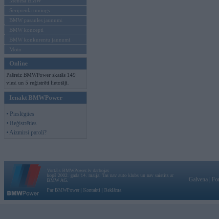
Mēneša BMW
Sērijveida tūnings
BMW pasaules jaunumi
BMW koncepti
BMW konkurentu jaunumi
Moto
Online
Pašreiz BMWPower skatās 149
viesi un 5 reģistrēti lietotāji.
Ienākt BMWPower
• Pieslēgties
• Reģistrēties
• Aizmirsi paroli?
Vortāls BMWPower.lv darbojas
kopš 2002. gada 14. maija. Tas nav auto klubs un nav saistīts ar
Galvena
|
Fo
BMW AG.
Par BMWPower
|
Kontakti
|
Reklāma