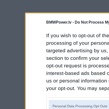
BMWPower.lv -
Do Not Process My
If you wish to opt-out of the
processing of your personal
targeted advertising by us
section to confirm your sel
opt-out request is proces
interest-based ads based o
us or personal information d
your opt-out. You may separ
disclosure of your personal
IAB’s list of downstream pa
Personal Data Processing Opt Outs