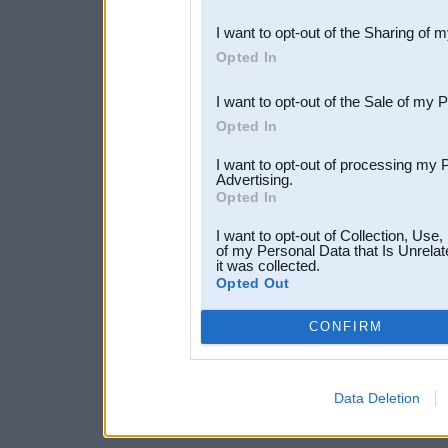
also be disclosed by us to 
I want to opt-out of the Sharing of 
Downstream Participants
th
Opted In
third parties.
I want to opt-out of the Sale of my 
Opted In
I want to opt-out of processing my 
Advertising.
Opted In
I want to opt-out of Collection, Use
of my Personal Data that Is Unrelat
it was collected.
Opted Out
CONFIRM
Data Deletion