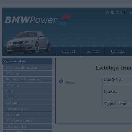
Sveiks,
Viesi!
Ie
Galvenā
Forums
Galerijas
Ziņas un raksti
Lietotāja trun
BMW modeļu jaunumi
BMW testi
Tehnoloģijas & sasniegumi
Lietotājvārds:
Offline
BMW Latvijā
MINI
Intereses:
Rolls-Royce
Pasākumi
Ziņojumi forumā:
Vadāmības tests
Autosports
BMWPower aktuāli
Reklāmas raksti