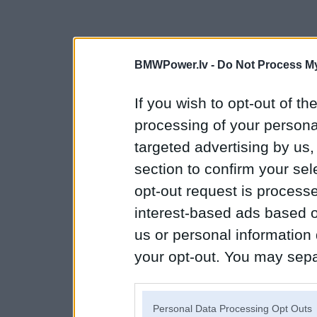
BMWPower.lv -
Do Not Process My
If you wish to opt-out of the
processing of your personal
targeted advertising by us
section to confirm your sel
opt-out request is proces
interest-based ads based o
us or personal information d
your opt-out. You may separ
disclosure of your personal
IAB’s list of downstream pa
Personal Data Processing Opt Outs