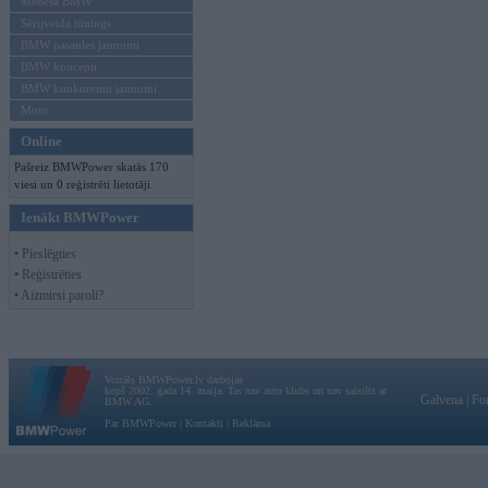
Mēneša BMW
Sērijveida tūnings
BMW pasaules jaunumi
BMW koncepti
BMW konkurentu jaunumi
Moto
Online
Pašreiz BMWPower skatās 170
viesi un 0 reģistrēti lietotāji.
Ienākt BMWPower
• Pieslēgties
• Reģistrēties
• Aizmirsi paroli?
Vortāls BMWPower.lv darbojas
kopš 2002. gada 14. maija. Tas nav auto klubs un nav saistīts ar
Galvena
|
Fo
BMW AG.
Par BMWPower
|
Kontakti
|
Reklāma