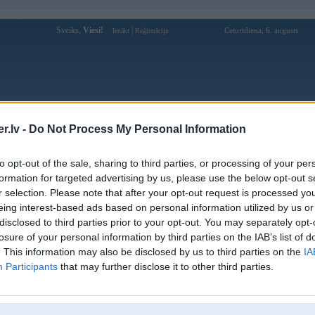
Sveiks,
Viesi!
|
Ceturtdiena, 6. augusts
Ienākt
Reģistrācija
Forums
Galerijas
Reģistrācija
Lietotāji
Meklētājs
.lv -
Do Not Process My Personal Information
Lietotāja tructiepdag profils
to opt-out of the sale, sharing to third parties, or processing of your per
formation for targeted advertising by us, please use the below opt-out s
Lietotājvārds:
tructiepdag
r selection. Please note that after your opt-out request is processed y
eing interest-based ads based on personal information utilized by us or
Ziņojumi forumā:
0
disclosed to third parties prior to your opt-out. You may separately opt-
Pēdējie ziņojumi forumā
[
]
losure of your personal information by third parties on the IAB’s list of
. This information may also be disclosed by us to third parties on the
IA
Participants
that may further disclose it to other third parties.