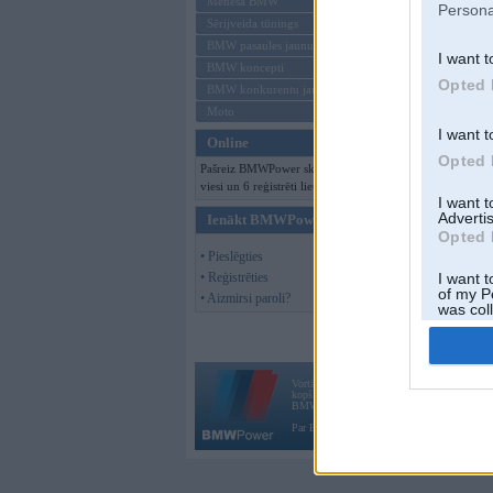
Mēneša BMW
Persona
Sērijveida tūnings
BMW pasaules jaunumi
I want t
BMW koncepti
Opted 
BMW konkurentu jaunumi
Moto
I want t
Online
Opted 
Pašreiz BMWPower skatās 147
viesi un 6 reģistrēti lietotāji.
I want 
Advertis
Ienākt BMWPower
Opted 
• Pieslēgties
• Reģistrēties
I want t
of my P
• Aizmirsi paroli?
was col
Opted 
Vortāls BMWPower.lv darbojas
kopš 2002. gada 14. maija. Tas nav auto klubs
BMW AG.
Par BMWPower
|
Kontakti
|
Reklāma