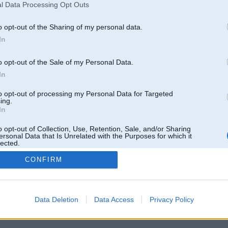
l Data Processing Opt Outs
o opt-out of the Sharing of my personal data.
In
o opt-out of the Sale of my Personal Data.
In
to opt-out of processing my Personal Data for Targeted
ing.
In
o opt-out of Collection, Use, Retention, Sale, and/or Sharing
ersonal Data that Is Unrelated with the Purposes for which it
lected.
Out
CONFIRM
 un nav saistīts ar
Galvena
|
Forums
|
Galerijas
|
Reģistrācija
|
Lietotaāji
|
Meklētājs
|
Reklā
Data Deletion
Data Access
Privacy Policy