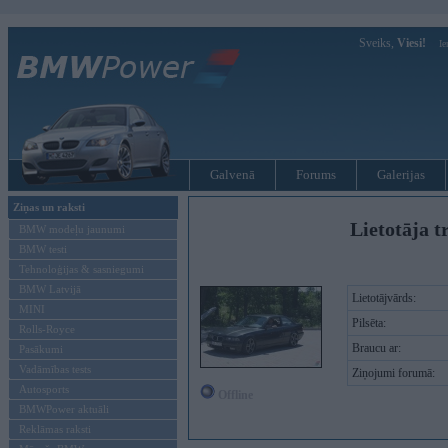
Sveiks,
Viesi!
Ie
Galvenā
Forums
Galerijas
Ziņas un raksti
Lietotāja tr
BMW modeļu jaunumi
BMW testi
Tehnoloģijas & sasniegumi
BMW Latvijā
Lietotājvārds:
MINI
Pilsēta:
Rolls-Royce
Braucu ar:
Pasākumi
Vadāmības tests
Ziņojumi forumā:
Autosports
Offline
BMWPower aktuāli
Reklāmas raksti