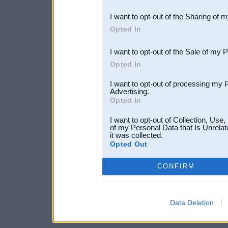
also be disclosed by us to 
I want to opt-out of the Sharing of 
Downstream Participants
th
Opted In
third parties.
I want to opt-out of the Sale of my 
Opted In
I want to opt-out of processing my 
Advertising.
Opted In
I want to opt-out of Collection, Use
of my Personal Data that Is Unrelat
it was collected.
Opted Out
CONFIRM
Data Deletion