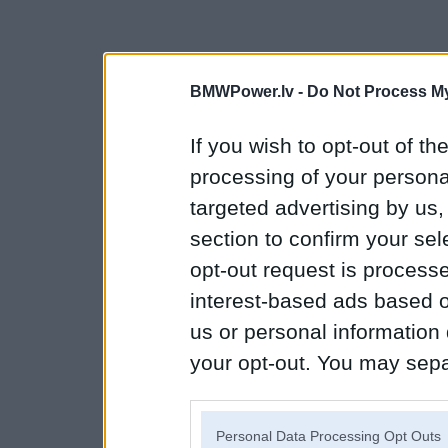
BMWPower.lv -
Do Not Process My
If you wish to opt-out of the
processing of your personal
targeted advertising by us
section to confirm your sel
opt-out request is proces
interest-based ads based o
us or personal information d
your opt-out. You may separ
disclosure of your personal
IAB’s list of downstream pa
Personal Data Processing Opt Outs