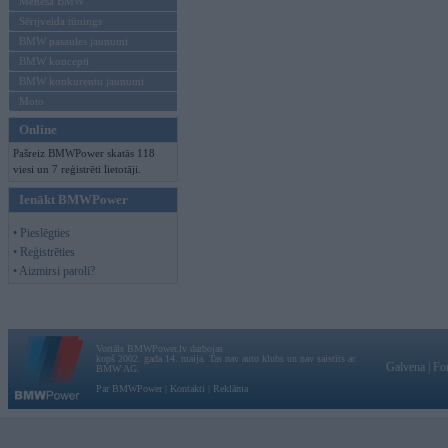
Mēneša BMW
Sērijveida tūnings
BMW pasaules jaunumi
BMW koncepti
BMW konkurentu jaunumi
Moto
Online
Pašreiz BMWPower skatās 118
viesi un 7 reģistrēti lietotāji.
Ienākt BMWPower
• Pieslēgties
• Reģistrēties
• Aizmirsi paroli?
Vortāls BMWPower.lv darbojas
kopš 2002. gada 14. maija. Tas nav auto klubs un nav saistīts ar
Galvena
|
Fo
BMW AG.
Par BMWPower
|
Kontakti
|
Reklāma