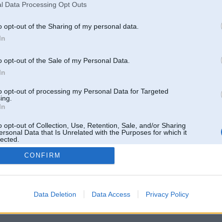
l Data Processing Opt Outs
o opt-out of the Sharing of my personal data.
In
o opt-out of the Sale of my Personal Data.
In
to opt-out of processing my Personal Data for Targeted
ing.
In
o opt-out of Collection, Use, Retention, Sale, and/or Sharing
ersonal Data that Is Unrelated with the Purposes for which it
lected.
Out
CONFIRM
 un nav saistīts ar
Galvena
|
Forums
|
Galerijas
|
Reģistrācija
|
Lietotaāji
|
Meklētājs
|
Reklā
Data Deletion
Data Access
Privacy Policy