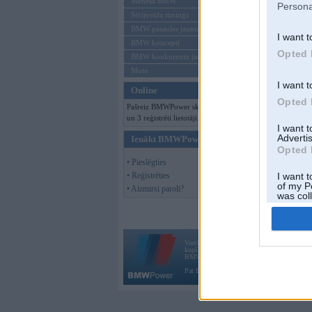
Mēneša BMW
Persona
Sērijveida tūnings
BMW pasaules jaunumi
I want t
BMW koncepti
Opted 
BMW konkurentu jaunumi
Moto
I want t
Online
Opted 
Pašreiz BMWPower skatās 66 viesi
un 3 reģistrēti lietotāji.
I want 
Advertis
Ienākt BMWPower
Opted 
• Pieslēgties
• Reģistrēties
I want t
of my P
• Aizmirsi paroli?
was col
Opted 
Vortāls BMWPower.lv darbojas
kopš 2002. gada 14. maija. Tas nav auto klubs
BMW AG.
Par BMWPower
|
Kontakti
|
Reklāma