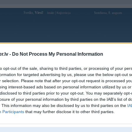
Sveiks,
Viesi!
|
Sestdiena, 8. augusts
Ienākt
Reģistrācija
Forums
Galerijas
Reģistrācija
Lietotāji
Meklētājs
.lv -
Do Not Process My Personal Information
Lietotāja trangvb88techso profils
to opt-out of the sale, sharing to third parties, or processing of your per
formation for targeted advertising by us, please use the below opt-out s
Lietotājvārds:
trangvb88techso
r selection. Please note that after your opt-out request is processed y
eing interest-based ads based on personal information utilized by us or
Ziņojumi forumā:
0
disclosed to third parties prior to your opt-out. You may separately opt-
Pēdējie ziņojumi forumā
[
]
losure of your personal information by third parties on the IAB’s list of
. This information may also be disclosed by us to third parties on the
IA
Participants
that may further disclose it to other third parties.