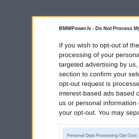
BMWPower.lv -
Do Not Process My
If you wish to opt-out of the
processing of your personal
targeted advertising by us
section to confirm your sel
opt-out request is proces
interest-based ads based o
us or personal information d
your opt-out. You may separ
disclosure of your personal
IAB’s list of downstream pa
Personal Data Processing Opt Outs