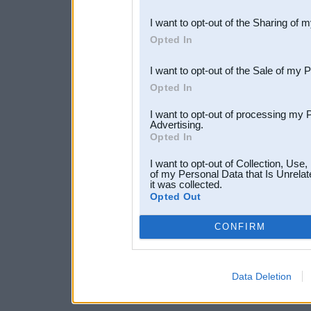
also be disclosed by us to 
I want to opt-out of the Sharing of 
Downstream Participants
th
Opted In
third parties.
I want to opt-out of the Sale of my 
Opted In
I want to opt-out of processing my 
Advertising.
Opted In
I want to opt-out of Collection, Use
of my Personal Data that Is Unrelat
it was collected.
Opted Out
CONFIRM
Data Deletion