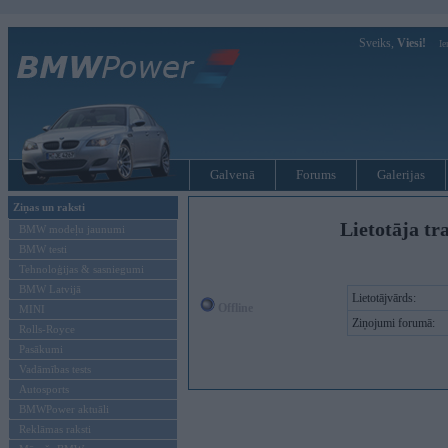
Sveiks,
Viesi!
Ie
Galvenā
Forums
Galerijas
Ziņas un raksti
Lietotāja tr
BMW modeļu jaunumi
BMW testi
Tehnoloģijas & sasniegumi
BMW Latvijā
Lietotājvārds:
Offline
MINI
Ziņojumi forumā:
Rolls-Royce
Pasākumi
Vadāmības tests
Autosports
BMWPower aktuāli
Reklāmas raksti