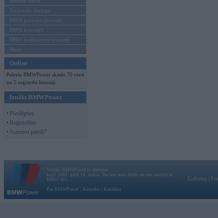
Mēneša BMW
Sērijveida tūnings
BMW pasaules jaunumi
BMW koncepti
BMW konkurentu jaunumi
Moto
Online
Pašreiz BMWPower skatās 70 viesi
un 5 reģistrēti lietotāji.
Ienākt BMWPower
• Pieslēgties
• Reģistrēties
• Aizmirsi paroli?
Vortāls BMWPower.lv darbojas
kopš 2002. gada 14. maija. Tas nav auto klubs un nav saistīts ar
Galvena
|
Fo
BMW AG.
Par BMWPower
|
Kontakti
|
Reklāma