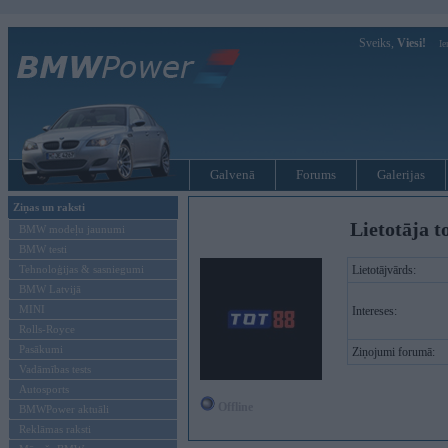
Sveiks,
Viesi!
Ie
Galvenā
Forums
Galerijas
Ziņas un raksti
Lietotāja t
BMW modeļu jaunumi
BMW testi
Tehnoloģijas & sasniegumi
Lietotājvārds:
BMW Latvijā
MINI
Intereses:
Rolls-Royce
Pasākumi
Ziņojumi forumā:
Vadāmības tests
Autosports
Offline
BMWPower aktuāli
Reklāmas raksti