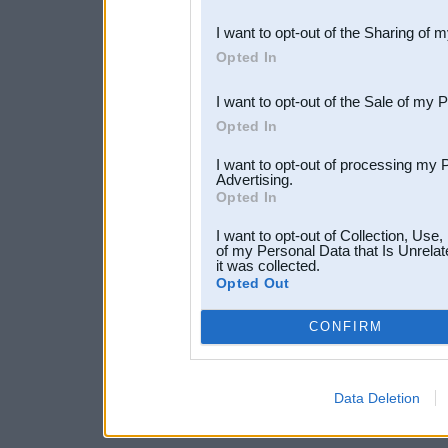
also be disclosed by us to 
I want to opt-out of the Sharing of 
Downstream Participants
th
Opted In
third parties.
I want to opt-out of the Sale of my 
Opted In
I want to opt-out of processing my 
Advertising.
Opted In
I want to opt-out of Collection, Use
of my Personal Data that Is Unrelat
it was collected.
Opted Out
CONFIRM
Data Deletion