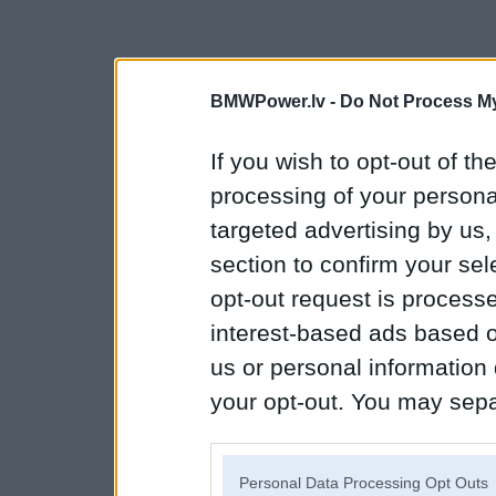
BMWPower.lv -
Do Not Process My
If you wish to opt-out of the
processing of your personal
targeted advertising by us
section to confirm your sel
opt-out request is proces
interest-based ads based o
us or personal information d
your opt-out. You may separ
disclosure of your personal
IAB’s list of downstream pa
Personal Data Processing Opt Outs