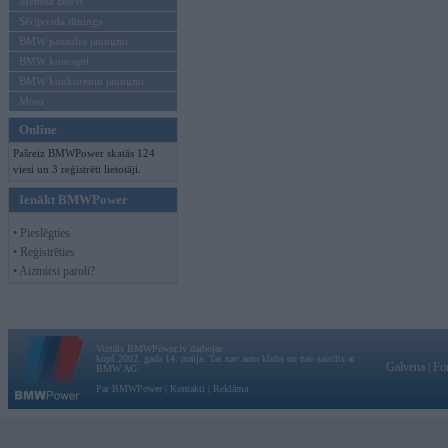
Mēneša BMW
Sērijveida tūnings
BMW pasaules jaunumi
BMW koncepti
BMW konkurentu jaunumi
Moto
Online
Pašreiz BMWPower skatās 124
viesi un 3 reģistrēti lietotāji.
Ienākt BMWPower
• Pieslēgties
• Reģistrēties
• Aizmirsi paroli?
Vortāls BMWPower.lv darbojas
kopš 2002. gada 14. maija. Tas nav auto klubs un nav saistīts ar
Galvena
|
Fo
BMW AG.
Par BMWPower
|
Kontakti
|
Reklāma