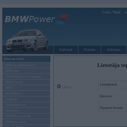
Sveiks,
Viesi!
Ie
Galvenā
Forums
Galerijas
Ziņas un raksti
Lietotāja to
BMW modeļu jaunumi
BMW testi
Tehnoloģijas & sasniegumi
BMW Latvijā
Lietotājvārds:
Offline
MINI
Rolls-Royce
Intereses:
Pasākumi
Vadāmības tests
Ziņojumi forumā:
Autosports
BMWPower aktuāli
Reklāmas raksti