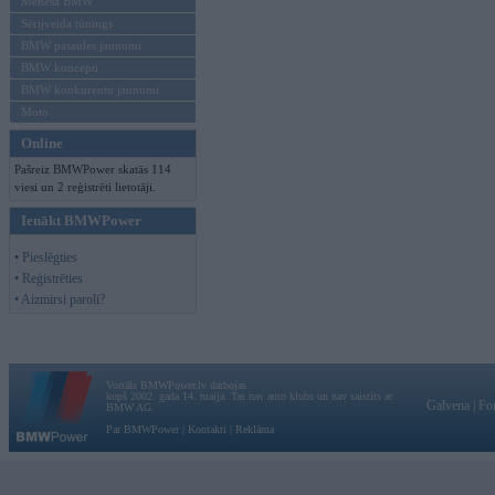
Mēneša BMW
Sērijveida tūnings
BMW pasaules jaunumi
BMW koncepti
BMW konkurentu jaunumi
Moto
Online
Pašreiz BMWPower skatās 114
viesi un 2 reģistrēti lietotāji.
Ienākt BMWPower
• Pieslēgties
• Reģistrēties
• Aizmirsi paroli?
Vortāls BMWPower.lv darbojas
kopš 2002. gada 14. maija. Tas nav auto klubs un nav saistīts ar
Galvena
|
Fo
BMW AG.
Par BMWPower
|
Kontakti
|
Reklāma