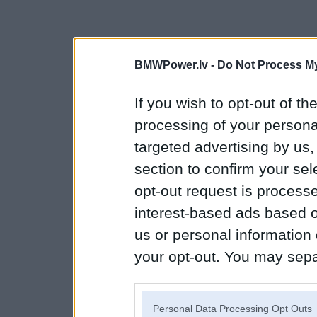
BMWPower.lv -
Do Not Process My
If you wish to opt-out of the
processing of your personal
targeted advertising by us
section to confirm your sel
opt-out request is proces
interest-based ads based o
us or personal information d
your opt-out. You may separ
disclosure of your personal
IAB’s list of downstream pa
Personal Data Processing Opt Outs