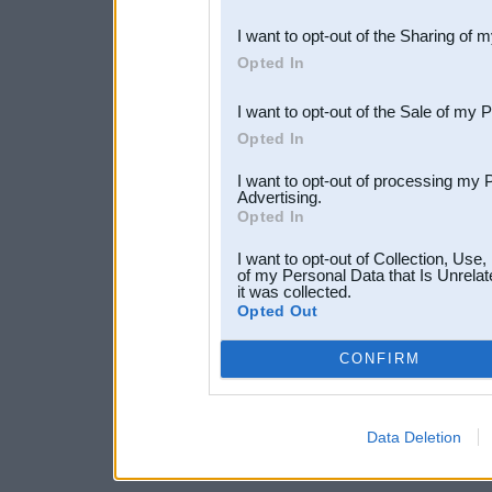
also be disclosed by us to 
I want to opt-out of the Sharing of 
Downstream Participants
th
Opted In
third parties.
I want to opt-out of the Sale of my 
Opted In
I want to opt-out of processing my 
Advertising.
Opted In
I want to opt-out of Collection, Use
of my Personal Data that Is Unrelat
it was collected.
Opted Out
CONFIRM
Data Deletion