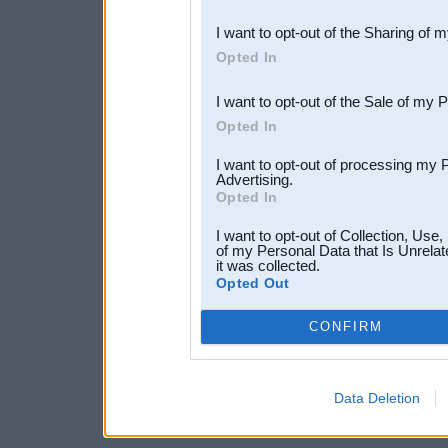
also be disclosed by us to 
I want to opt-out of the Sharing of 
Downstream Participants
th
Opted In
third parties.
I want to opt-out of the Sale of my 
Opted In
I want to opt-out of processing my 
Advertising.
Opted In
I want to opt-out of Collection, Use
of my Personal Data that Is Unrelat
it was collected.
Opted Out
CONFIRM
Data Deletion