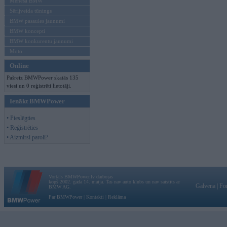
Mēneša BMW
Sērijveida tūnings
BMW pasaules jaunumi
BMW koncepti
BMW konkurentu jaunumi
Moto
Online
Pašreiz BMWPower skatās 135
viesi un 0 reģistrēti lietotāji.
Ienākt BMWPower
• Pieslēgties
• Reģistrēties
• Aizmirsi paroli?
Vortāls BMWPower.lv darbojas
kopš 2002. gada 14. maija. Tas nav auto klubs un nav saistīts ar
Galvena
|
Fo
BMW AG.
Par BMWPower
|
Kontakti
|
Reklāma