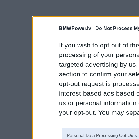
BMWPower.lv -
Do Not Process My
If you wish to opt-out of the
processing of your personal
targeted advertising by us
section to confirm your sel
opt-out request is proces
interest-based ads based o
us or personal information d
your opt-out. You may separ
disclosure of your personal
IAB’s list of downstream pa
Personal Data Processing Opt Outs