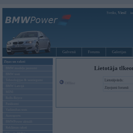
Sveiks,
Viesi!
Ie
Galvenā
Forums
Galerijas
Ziņas un raksti
Lietotāja tlkeo
BMW modeļu jaunumi
BMW testi
Tehnoloģijas & sasniegumi
Lietotājvārds:
Offline
BMW Latvijā
Ziņojumi forumā:
MINI
Rolls-Royce
Pasākumi
Vadāmības tests
Autosports
BMWPower aktuāli
Reklāmas raksti