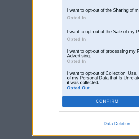
also be disclosed by us to 
I want to opt-out of the Sharing of 
Downstream Participants
th
Opted In
third parties.
I want to opt-out of the Sale of my 
Opted In
I want to opt-out of processing my 
Advertising.
Opted In
I want to opt-out of Collection, Use
of my Personal Data that Is Unrelat
it was collected.
Opted Out
CONFIRM
Data Deletion