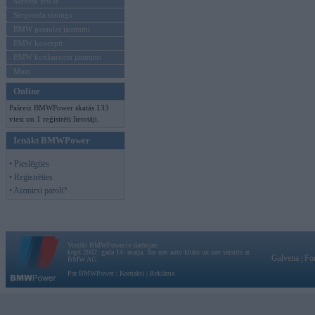
Mēneša BMW
Sērijveida tūnings
BMW pasaules jaunumi
BMW koncepti
BMW konkurentu jaunumi
Moto
Online
Pašreiz BMWPower skatās 133
viesi un 1 reģistrēti lietotāji.
Ienākt BMWPower
• Pieslēgties
• Reģistrēties
• Aizmirsi paroli?
Vortāls BMWPower.lv darbojas
kopš 2002. gada 14. maija. Tas nav auto klubs un nav saistīts ar
Galvena
|
Fo
BMW AG.
Par BMWPower
|
Kontakti
|
Reklāma