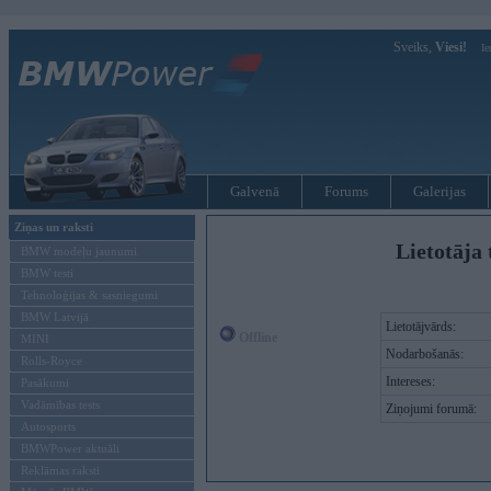
Sveiks,
Viesi!
Ie
Galvenā
Forums
Galerijas
Ziņas un raksti
Lietotāja 
BMW modeļu jaunumi
BMW testi
Tehnoloģijas & sasniegumi
BMW Latvijā
Lietotājvārds:
Offline
MINI
Nodarbošanās:
Rolls-Royce
Intereses:
Pasākumi
Vadāmības tests
Ziņojumi forumā:
Autosports
BMWPower aktuāli
Reklāmas raksti