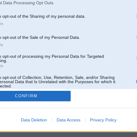
l Data Processing Opt Outs
o opt-out of the Sharing of my personal data.
In
o opt-out of the Sale of my Personal Data.
In
to opt-out of processing my Personal Data for Targeted
ing.
In
o opt-out of Collection, Use, Retention, Sale, and/or Sharing
ersonal Data that Is Unrelated with the Purposes for which it
lected.
Out
CONFIRM
 un nav saistīts ar
Galvena
|
Forums
|
Galerijas
|
Reģistrācija
|
Lietotaāji
|
Meklētājs
|
Reklā
Data Deletion
Data Access
Privacy Policy