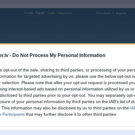
Sveiks,
Viesi!
|
Piektdiena, 7. augusts
Ienākt
Reģistrācija
Forums
Galerijas
Reģistrācija
Lietotāji
Meklētājs
.lv -
Do Not Process My Personal Information
Lietotāja tk88tvn3 profils
to opt-out of the sale, sharing to third parties, or processing of your per
formation for targeted advertising by us, please use the below opt-out s
Lietotājvārds:
tk88tvn3
r selection. Please note that after your opt-out request is processed y
eing interest-based ads based on personal information utilized by us or
Ziņojumi forumā:
0
disclosed to third parties prior to your opt-out. You may separately opt-
Pēdējie ziņojumi forumā
[
]
losure of your personal information by third parties on the IAB’s list of
. This information may also be disclosed by us to third parties on the
IA
Participants
that may further disclose it to other third parties.