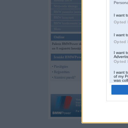
Mēneša BMW
Persona
Sērijveida tūnings
BMW pasaules jaunumi
I want t
BMW koncepti
Opted 
BMW konkurentu jaunumi
Moto
I want t
Online
Opted 
Pašreiz BMWPower skatās 92 viesi
un 0 reģistrēti lietotāji.
I want 
Advertis
Ienākt BMWPower
Opted 
• Pieslēgties
• Reģistrēties
I want t
of my P
• Aizmirsi paroli?
was col
Opted 
Vortāls BMWPower.lv darbojas
kopš 2002. gada 14. maija. Tas nav auto klubs
BMW AG.
Par BMWPower
|
Kontakti
|
Reklāma