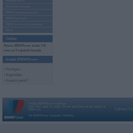
Mēneša BMW
Sērijveida tūnings
BMW pasaules jaunumi
BMW koncepti
BMW konkurentu jaunumi
Moto
Online
Pašreiz BMWPower skatās 136
viesi un 0 reģistrēti lietotāji.
Ienākt BMWPower
• Pieslēgties
• Reģistrēties
• Aizmirsi paroli?
Vortāls BMWPower.lv darbojas
kopš 2002. gada 14. maija. Tas nav auto klubs un nav saistīts ar
Galvena
|
Fo
BMW AG.
Par BMWPower
|
Kontakti
|
Reklāma