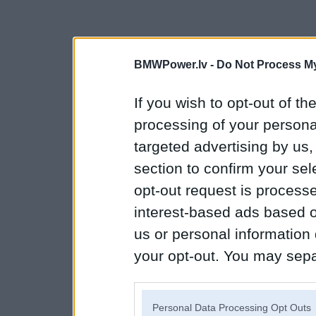
BMWPower.lv -
Do Not Process My
If you wish to opt-out of the
processing of your personal
targeted advertising by us
section to confirm your sel
opt-out request is proces
interest-based ads based o
us or personal information d
your opt-out. You may separ
disclosure of your personal
IAB’s list of downstream pa
Personal Data Processing Opt Outs