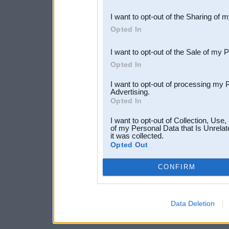
also be disclosed by us to 
I want to opt-out of the Sharing of 
Downstream Participants
th
Opted In
third parties.
I want to opt-out of the Sale of my 
Opted In
I want to opt-out of processing my 
Advertising.
Opted In
I want to opt-out of Collection, Use
of my Personal Data that Is Unrelat
it was collected.
Opted Out
CONFIRM
Data Deletion