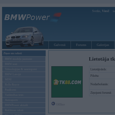
Sveiks,
Viesi!
Ie
Galvenā
Forums
Galerijas
Ziņas un raksti
Lietotāja tk
BMW modeļu jaunumi
BMW testi
Tehnoloģijas & sasniegumi
Lietotājvārds:
BMW Latvijā
Pilsēta:
MINI
Nodarbošanās:
Rolls-Royce
Pasākumi
Ziņojumi forumā:
Vadāmības tests
Autosports
Offline
BMWPower aktuāli
Reklāmas raksti