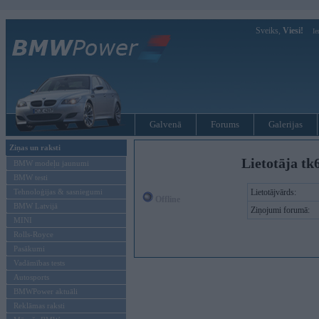
Sveiks,
Viesi!
Ie
Galvenā
Forums
Galerijas
Ziņas un raksti
Lietotāja tk
BMW modeļu jaunumi
BMW testi
Tehnoloģijas & sasniegumi
Lietotājvārds:
Offline
BMW Latvijā
Ziņojumi forumā:
MINI
Rolls-Royce
Pasākumi
Vadāmības tests
Autosports
BMWPower aktuāli
Reklāmas raksti