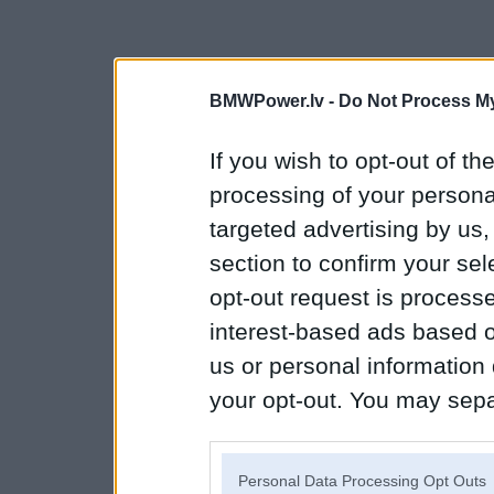
BMWPower.lv -
Do Not Process My
If you wish to opt-out of the
processing of your personal
targeted advertising by us
section to confirm your sel
opt-out request is proces
interest-based ads based o
us or personal information d
your opt-out. You may separ
disclosure of your personal
IAB’s list of downstream pa
Personal Data Processing Opt Outs