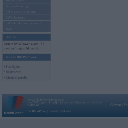
Mēneša BMW
Sērijveida tūnings
BMW pasaules jaunumi
BMW koncepti
BMW konkurentu jaunumi
Moto
Online
Pašreiz BMWPower skatās 132
viesi un 3 reģistrēti lietotāji.
Ienākt BMWPower
• Pieslēgties
• Reģistrēties
• Aizmirsi paroli?
Vortāls BMWPower.lv darbojas
kopš 2002. gada 14. maija. Tas nav auto klubs un nav saistīts ar
Galvena
|
Fo
BMW AG.
Par BMWPower
|
Kontakti
|
Reklāma