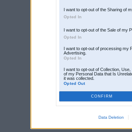
also be disclosed by us to 
I want to opt-out of the Sharing of 
Downstream Participants
th
Opted In
third parties.
I want to opt-out of the Sale of my 
Opted In
I want to opt-out of processing my 
Advertising.
Opted In
I want to opt-out of Collection, Use
of my Personal Data that Is Unrelat
it was collected.
Opted Out
CONFIRM
Data Deletion