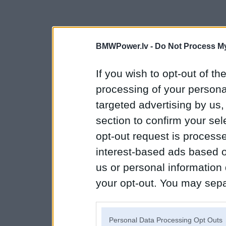
BMWPower.lv -
Do Not Process My
If you wish to opt-out of the
processing of your personal
targeted advertising by us
section to confirm your sel
opt-out request is proces
interest-based ads based o
us or personal information d
your opt-out. You may separ
disclosure of your personal
IAB’s list of downstream pa
Personal Data Processing Opt Outs