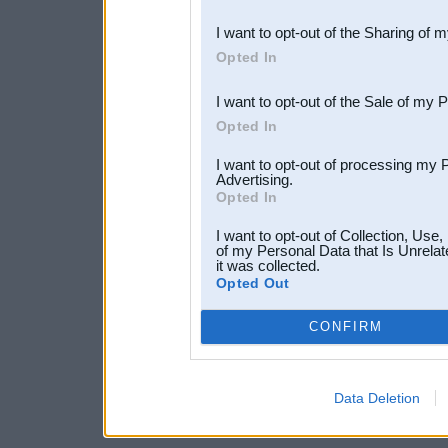
also be disclosed by us to 
I want to opt-out of the Sharing of 
Downstream Participants
th
Opted In
third parties.
I want to opt-out of the Sale of my 
Opted In
I want to opt-out of processing my 
Advertising.
Opted In
I want to opt-out of Collection, Use
of my Personal Data that Is Unrelat
it was collected.
Opted Out
CONFIRM
Data Deletion