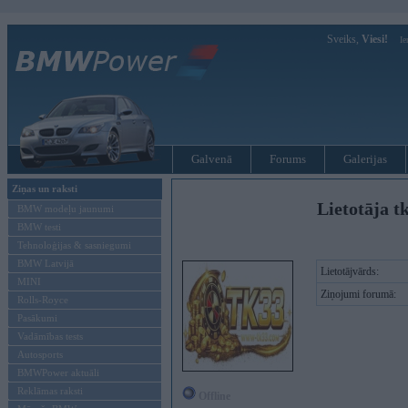
Sveiks,
Viesi!
Ie
Galvenā
Forums
Galerijas
Ziņas un raksti
Lietotāja t
BMW modeļu jaunumi
BMW testi
Tehnoloģijas & sasniegumi
BMW Latvijā
Lietotājvārds:
MINI
Ziņojumi forumā:
Rolls-Royce
Pasākumi
Vadāmības tests
Autosports
BMWPower aktuāli
Reklāmas raksti
Offline