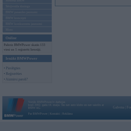
Mēneša BMW
Sērijveida tūnings
BMW pasaules jaunumi
BMW koncepti
BMW konkurentu jaunumi
Moto
Online
Pašreiz BMWPower skatās 133
viesi un 1 reģistrēti lietotāji.
Ienākt BMWPower
• Pieslēgties
• Reģistrēties
• Aizmirsi paroli?
Vortāls BMWPower.lv darbojas
kopš 2002. gada 14. maija. Tas nav auto klubs un nav saistīts ar
Galvena
|
Fo
BMW AG.
Par BMWPower
|
Kontakti
|
Reklāma