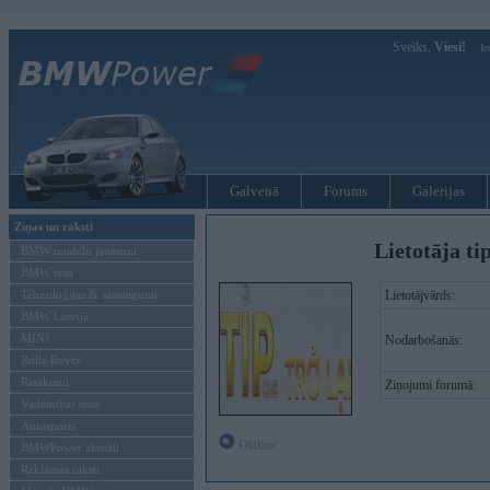
Sveiks,
Viesi!
Ie
Galvenā
Forums
Galerijas
Ziņas un raksti
Lietotāja ti
BMW modeļu jaunumi
BMW testi
Tehnoloģijas & sasniegumi
Lietotājvārds:
BMW Latvijā
MINI
Nodarbošanās:
Rolls-Royce
Pasākumi
Ziņojumi forumā:
Vadāmības tests
Autosports
Offline
BMWPower aktuāli
Reklāmas raksti