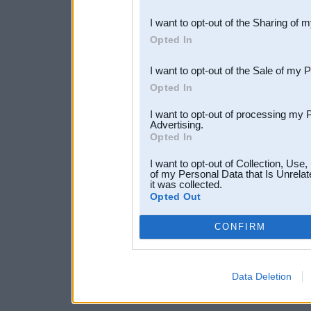
also be disclosed by us to 
I want to opt-out of the Sharing of 
Downstream Participants
th
Opted In
third parties.
I want to opt-out of the Sale of my 
Opted In
I want to opt-out of processing my 
Advertising.
Opted In
I want to opt-out of Collection, Use
of my Personal Data that Is Unrelat
it was collected.
Opted Out
CONFIRM
Data Deletion