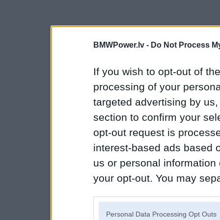
BMWPower.lv -
Do Not Process My
If you wish to opt-out of the
processing of your personal
targeted advertising by us
section to confirm your sel
opt-out request is proces
interest-based ads based o
us or personal information d
your opt-out. You may separ
disclosure of your personal
IAB’s list of downstream pa
Personal Data Processing Opt Outs