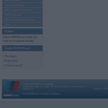
Mēneša BMW
Sērijveida tūnings
BMW pasaules jaunumi
BMW koncepti
BMW konkurentu jaunumi
Moto
Online
Pašreiz BMWPower skatās 221
viesi un 4 reģistrēti lietotāji.
Ienākt BMWPower
• Pieslēgties
• Reģistrēties
• Aizmirsi paroli?
Vortāls BMWPower.lv darbojas
kopš 2002. gada 14. maija. Tas nav auto klubs un nav saistīts ar
Galvena
|
Fo
BMW AG.
Par BMWPower
|
Kontakti
|
Reklāma