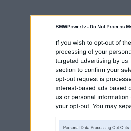
BMWPower.lv -
Do Not Process My
If you wish to opt-out of the
processing of your personal
targeted advertising by us
section to confirm your sel
opt-out request is proces
interest-based ads based o
us or personal information d
your opt-out. You may separ
disclosure of your personal
IAB’s list of downstream pa
Personal Data Processing Opt Outs