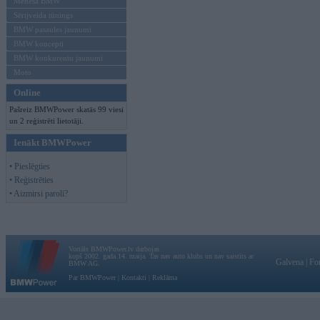
Mēneša BMW
Sērijveida tūnings
BMW pasaules jaunumi
BMW koncepti
BMW konkurentu jaunumi
Moto
Online
Pašreiz BMWPower skatās 99 viesi
un 2 reģistrēti lietotāji.
Ienākt BMWPower
• Pieslēgties
• Reģistrēties
• Aizmirsi paroli?
Vortāls BMWPower.lv darbojas
kopš 2002. gada 14. maija. Tas nav auto klubs un nav saistīts ar
Galvena
|
Fo
BMW AG.
Par BMWPower
|
Kontakti
|
Reklāma