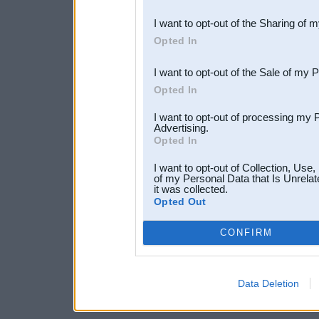
also be disclosed by us to 
I want to opt-out of the Sharing of 
Downstream Participants
th
Opted In
third parties.
I want to opt-out of the Sale of my 
Opted In
I want to opt-out of processing my 
Advertising.
Opted In
I want to opt-out of Collection, Use
of my Personal Data that Is Unrelat
it was collected.
Opted Out
CONFIRM
Data Deletion