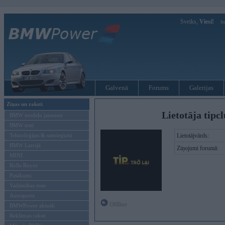
Sveiks,
Viesi!
Ie
Galvenā
Forums
Galerijas
Ziņas un raksti
Lietotāja tipc
BMW modeļu jaunumi
BMW testi
Tehnoloģijas & sasniegumi
Lietotājvārds:
BMW Latvijā
Ziņojumi forumā:
MINI
Rolls-Royce
Pasākumi
Vadāmības tests
Autosports
Offline
BMWPower aktuāli
Reklāmas raksti