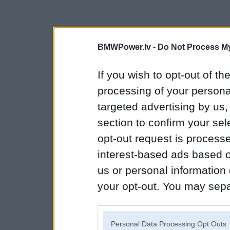
BMWPower.lv -
Do Not Process My
If you wish to opt-out of the
processing of your personal
targeted advertising by us
section to confirm your sel
opt-out request is proces
interest-based ads based o
us or personal information d
your opt-out. You may separ
disclosure of your personal
IAB’s list of downstream pa
Personal Data Processing Opt Outs