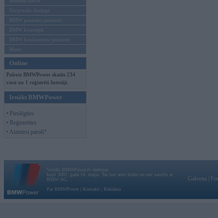
Mēneša BMW
Sērijveida tūnings
BMW pasaules jaunumi
BMW koncepti
BMW konkurentu jaunumi
Moto
Online
Pašreiz BMWPower skatās 234
viesi un 1 reģistrēti lietotāji.
Ienākt BMWPower
• Pieslēgties
• Reģistrēties
• Aizmirsi paroli?
Vortāls BMWPower.lv darbojas
kopš 2002. gada 14. maija. Tas nav auto klubs un nav saistīts ar
Galvena
|
Fo
BMW AG.
Par BMWPower
|
Kontakti
|
Reklāma