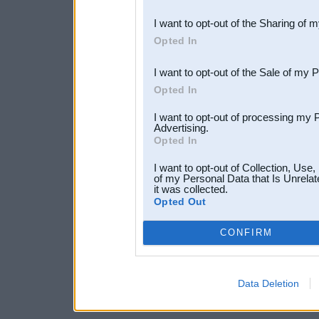
also be disclosed by us to 
I want to opt-out of the Sharing of 
Downstream Participants
th
Opted In
third parties.
I want to opt-out of the Sale of my 
Opted In
I want to opt-out of processing my 
Advertising.
Opted In
I want to opt-out of Collection, Use
of my Personal Data that Is Unrelat
it was collected.
Opted Out
CONFIRM
Data Deletion