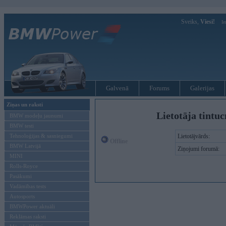
Sveiks,
Viesi!
Ie
Galvenā
Forums
Galerijas
Ziņas un raksti
Lietotāja tintu
BMW modeļu jaunumi
BMW testi
Tehnoloģijas & sasniegumi
Lietotājvārds:
Offline
BMW Latvijā
Ziņojumi forumā:
MINI
Rolls-Royce
Pasākumi
Vadāmības tests
Autosports
BMWPower aktuāli
Reklāmas raksti