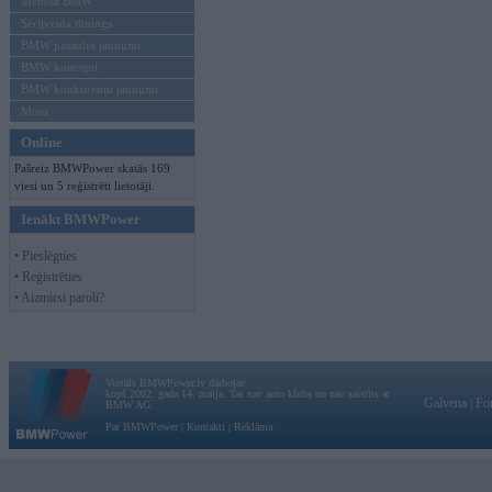
Mēneša BMW
Sērijveida tūnings
BMW pasaules jaunumi
BMW koncepti
BMW konkurentu jaunumi
Moto
Online
Pašreiz BMWPower skatās 169
viesi un 5 reģistrēti lietotāji.
Ienākt BMWPower
• Pieslēgties
• Reģistrēties
• Aizmirsi paroli?
Vortāls BMWPower.lv darbojas
kopš 2002. gada 14. maija. Tas nav auto klubs un nav saistīts ar
Galvena
|
Fo
BMW AG.
Par BMWPower
|
Kontakti
|
Reklāma