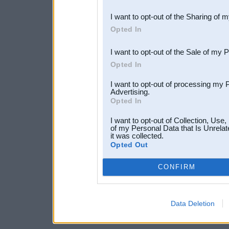
also be disclosed by us to 
I want to opt-out of the Sharing of 
Downstream Participants
th
Opted In
third parties.
I want to opt-out of the Sale of my 
Opted In
I want to opt-out of processing my 
Advertising.
Opted In
I want to opt-out of Collection, Use
of my Personal Data that Is Unrelat
it was collected.
Opted Out
CONFIRM
Data Deletion