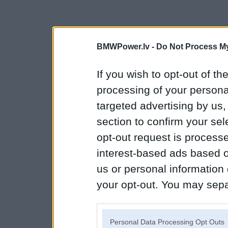
BMWPower.lv -
Do Not Process My
If you wish to opt-out of the
processing of your personal
targeted advertising by us
section to confirm your sel
opt-out request is proces
interest-based ads based o
us or personal information d
your opt-out. You may separ
disclosure of your personal
IAB’s list of downstream pa
Personal Data Processing Opt Outs