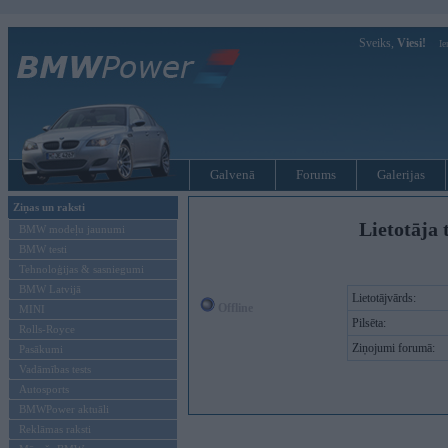
Sveiks,
Viesi!
Ie
Galvenā
Forums
Galerijas
Ziņas un raksti
Lietotāja t
BMW modeļu jaunumi
BMW testi
Tehnoloģijas & sasniegumi
BMW Latvijā
Lietotājvārds:
Offline
MINI
Pilsēta:
Rolls-Royce
Ziņojumi forumā:
Pasākumi
Vadāmības tests
Autosports
BMWPower aktuāli
Reklāmas raksti