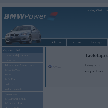
Sveiks,
Viesi!
Ie
Galvenā
Forums
Galerijas
Ziņas un raksti
Lietotāja t
BMW modeļu jaunumi
BMW testi
Tehnoloģijas & sasniegumi
Lietotājvārds:
Offline
BMW Latvijā
Ziņojumi forumā:
MINI
Rolls-Royce
Pasākumi
Vadāmības tests
Autosports
BMWPower aktuāli
Reklāmas raksti