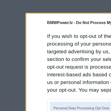
BMWPower.lv -
Do Not Process My
If you wish to opt-out of the
processing of your personal
targeted advertising by us
section to confirm your sel
opt-out request is proces
interest-based ads based o
us or personal information d
your opt-out. You may separ
disclosure of your personal
IAB’s list of downstream pa
Personal Data Processing Opt Outs