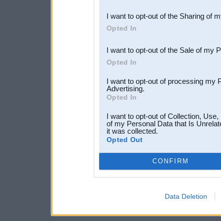
also be disclosed by us to 
I want to opt-out of the Sharing of 
Downstream Participants
th
Opted In
third parties.
I want to opt-out of the Sale of my 
Opted In
I want to opt-out of processing my 
Advertising.
Opted In
I want to opt-out of Collection, Use
of my Personal Data that Is Unrelat
it was collected.
Opted Out
CONFIRM
Data Deletion