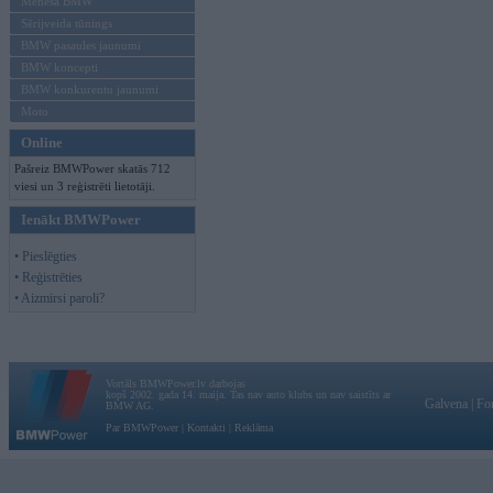
Mēneša BMW
Sērijveida tūnings
BMW pasaules jaunumi
BMW koncepti
BMW konkurentu jaunumi
Moto
Online
Pašreiz BMWPower skatās 712
viesi un 3 reģistrēti lietotāji.
Ienākt BMWPower
• Pieslēgties
• Reģistrēties
• Aizmirsi paroli?
Vortāls BMWPower.lv darbojas
kopš 2002. gada 14. maija. Tas nav auto klubs un nav saistīts ar
Galvena
|
Fo
BMW AG.
Par BMWPower
|
Kontakti
|
Reklāma