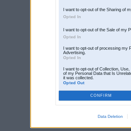
also be disclosed by us to 
I want to opt-out of the Sharing of 
Downstream Participants
th
Opted In
third parties.
I want to opt-out of the Sale of my 
Opted In
I want to opt-out of processing my 
Advertising.
Opted In
I want to opt-out of Collection, Use
of my Personal Data that Is Unrelat
it was collected.
Opted Out
CONFIRM
Data Deletion