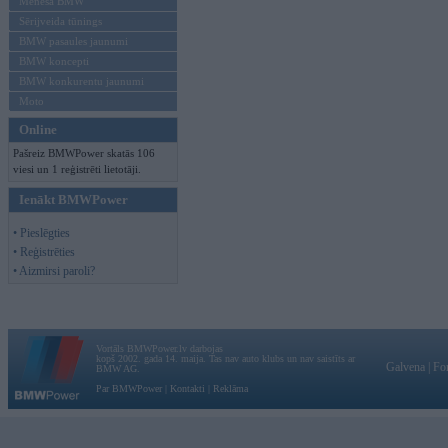
Mēneša BMW
Sērijveida tūnings
BMW pasaules jaunumi
BMW koncepti
BMW konkurentu jaunumi
Moto
Online
Pašreiz BMWPower skatās 106
viesi un 1 reģistrēti lietotāji.
Ienākt BMWPower
• Pieslēgties
• Reģistrēties
• Aizmirsi paroli?
Vortāls BMWPower.lv darbojas
kopš 2002. gada 14. maija. Tas nav auto klubs un nav saistīts ar
Galvena
|
Fo
BMW AG.
Par BMWPower
|
Kontakti
|
Reklāma