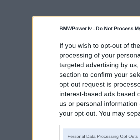
BMWPower.lv -
Do Not Process My
If you wish to opt-out of the
processing of your personal
targeted advertising by us
section to confirm your sel
opt-out request is proces
interest-based ads based o
us or personal information d
your opt-out. You may separ
disclosure of your personal
IAB’s list of downstream pa
Personal Data Processing Opt Outs