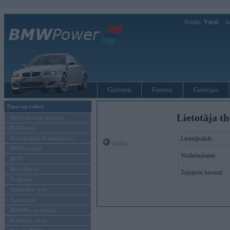
Sveiks,
Viesi!
Ie
Galvenā
Forums
Galerijas
Ziņas un raksti
Lietotāja t
BMW modeļu jaunumi
BMW testi
Tehnoloģijas & sasniegumi
Lietotājvārds:
Offline
BMW Latvijā
Nodarbošanās:
MINI
Rolls-Royce
Ziņojumi forumā:
Pasākumi
Vadāmības tests
Autosports
BMWPower aktuāli
Reklāmas raksti