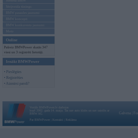
Mēneša BMW
Sērijveida tūnings
BMW pasaules jaunumi
BMW koncepti
BMW konkurentu jaunumi
Moto
Online
Pašreiz BMWPower skatās 347
viesi un 3 reģistrēti lietotāji.
Ienākt BMWPower
• Pieslēgties
• Reģistrēties
• Aizmirsi paroli?
Vortāls BMWPower.lv darbojas
kopš 2002. gada 14. maija. Tas nav auto klubs un nav saistīts ar
Galvena
|
Fo
BMW AG.
Par BMWPower
|
Kontakti
|
Reklāma