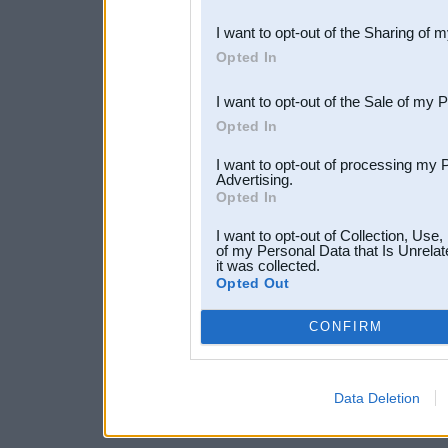
also be disclosed by us to 
I want to opt-out of the Sharing of 
Downstream Participants
th
Opted In
third parties.
I want to opt-out of the Sale of my 
Opted In
I want to opt-out of processing my 
Advertising.
Opted In
I want to opt-out of Collection, Use
of my Personal Data that Is Unrelat
it was collected.
Opted Out
CONFIRM
Data Deletion