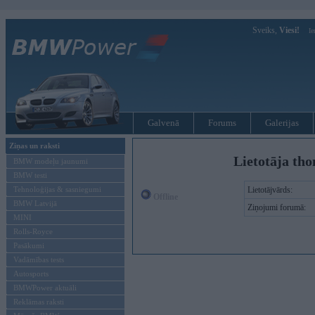
Sveiks,
Viesi!
Ie
Galvenā
Forums
Galerijas
Ziņas un raksti
Lietotāja tho
BMW modeļu jaunumi
BMW testi
Tehnoloģijas & sasniegumi
Lietotājvārds:
Offline
BMW Latvijā
Ziņojumi forumā:
MINI
Rolls-Royce
Pasākumi
Vadāmības tests
Autosports
BMWPower aktuāli
Reklāmas raksti