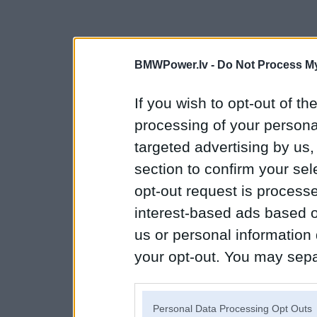
BMWPower.lv -
Do Not Process My
If you wish to opt-out of the
processing of your personal
targeted advertising by us
section to confirm your sel
opt-out request is proces
interest-based ads based o
us or personal information d
your opt-out. You may separ
disclosure of your personal
IAB’s list of downstream pa
Personal Data Processing Opt Outs