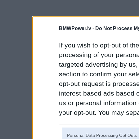
BMWPower.lv -
Do Not Process My
If you wish to opt-out of the
processing of your personal
targeted advertising by us
section to confirm your sel
opt-out request is proces
interest-based ads based o
us or personal information d
your opt-out. You may separ
disclosure of your personal
IAB’s list of downstream pa
Personal Data Processing Opt Outs