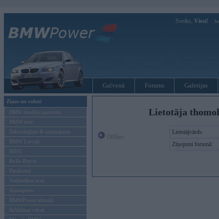
Sveiks,
Viesi!
Ie
Galvenā
Forums
Galerijas
Ziņas un raksti
Lietotāja thomo
BMW modeļu jaunumi
BMW testi
Tehnoloģijas & sasniegumi
Lietotājvārds:
Offline
BMW Latvijā
Ziņojumi forumā:
MINI
Rolls-Royce
Pasākumi
Vadāmības tests
Autosports
BMWPower aktuāli
Reklāmas raksti