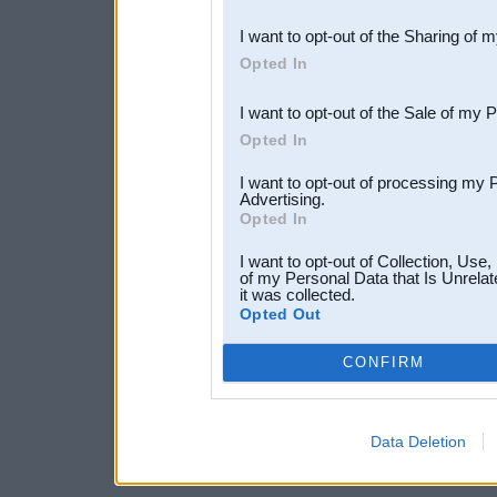
also be disclosed by us to 
I want to opt-out of the Sharing of 
Downstream Participants
th
Opted In
third parties.
I want to opt-out of the Sale of my 
Opted In
I want to opt-out of processing my 
Advertising.
Opted In
I want to opt-out of Collection, Use
of my Personal Data that Is Unrelat
it was collected.
Opted Out
CONFIRM
Data Deletion