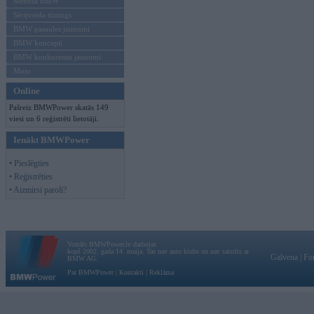
Mēneša BMW
Sērijveida tūnings
BMW pasaules jaunumi
BMW koncepti
BMW konkurentu jaunumi
Moto
Online
Pašreiz BMWPower skatās 149
viesi un 6 reģistrēti lietotāji.
Ienākt BMWPower
• Pieslēgties
• Reģistrēties
• Aizmirsi paroli?
Vortāls BMWPower.lv darbojas
kopš 2002. gada 14. maija. Tas nav auto klubs un nav saistīts ar
Galvena
|
Fo
BMW AG.
Par BMWPower
|
Kontakti
|
Reklāma