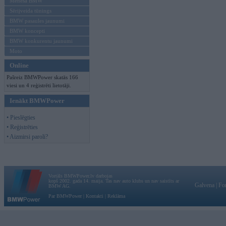
Mēneša BMW
Sērijveida tūnings
BMW pasaules jaunumi
BMW koncepti
BMW konkurentu jaunumi
Moto
Online
Pašreiz BMWPower skatās 166
viesi un 4 reģistrēti lietotāji.
Ienākt BMWPower
• Pieslēgties
• Reģistrēties
• Aizmirsi paroli?
Vortāls BMWPower.lv darbojas
kopš 2002. gada 14. maija. Tas nav auto klubs un nav saistīts ar
Galvena
|
Fo
BMW AG.
Par BMWPower
|
Kontakti
|
Reklāma