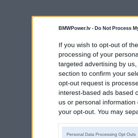
BMWPower.lv -
Do Not Process My
If you wish to opt-out of the
processing of your personal
targeted advertising by us
section to confirm your sel
opt-out request is proces
interest-based ads based o
us or personal information d
your opt-out. You may separ
disclosure of your personal
IAB’s list of downstream pa
Personal Data Processing Opt Outs