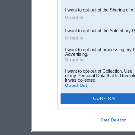
also be disclosed by us to 
I want to opt-out of the Sharing of 
Downstream Participants
th
Opted In
third parties.
I want to opt-out of the Sale of my 
Opted In
I want to opt-out of processing my 
Advertising.
Opted In
I want to opt-out of Collection, Use
of my Personal Data that Is Unrelat
it was collected.
Opted Out
CONFIRM
Data Deletion