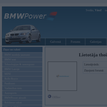
Sveiks,
Viesi!
Ie
Galvenā
Forums
Galerijas
Ziņas un raksti
Lietotāja thoi
BMW modeļu jaunumi
BMW testi
Tehnoloģijas & sasniegumi
Lietotājvārds:
BMW Latvijā
Ziņojumi forumā:
MINI
Rolls-Royce
Pasākumi
Vadāmības tests
Autosports
Offline
BMWPower aktuāli
Reklāmas raksti