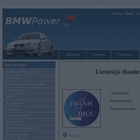
Sveiks,
Viesi!
Ie
Galvenā
Forums
Galerijas
Ziņas un raksti
Lietotāja thanh
BMW modeļu jaunumi
BMW testi
Tehnoloģijas & sasniegumi
BMW Latvijā
Lietotājvārds:
MINI
Nodarbošanās:
Rolls-Royce
Ziņojumi forumā:
Pasākumi
Vadāmības tests
Autosports
BMWPower aktuāli
Reklāmas raksti
Offline