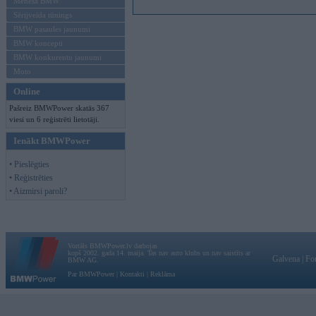
Mēneša BMW
Sērijveida tūnings
BMW pasaules jaunumi
BMW koncepti
BMW konkurentu jaunumi
Moto
Online
Pašreiz BMWPower skatās 367
viesi un 6 reģistrēti lietotāji.
Ienākt BMWPower
• Pieslēgties
• Reģistrēties
• Aizmirsi paroli?
Vortāls BMWPower.lv darbojas
kopš 2002. gada 14. maija. Tas nav auto klubs un nav saistīts ar
Galvena
|
Fo
BMW AG.
Par BMWPower
|
Kontakti
|
Reklāma