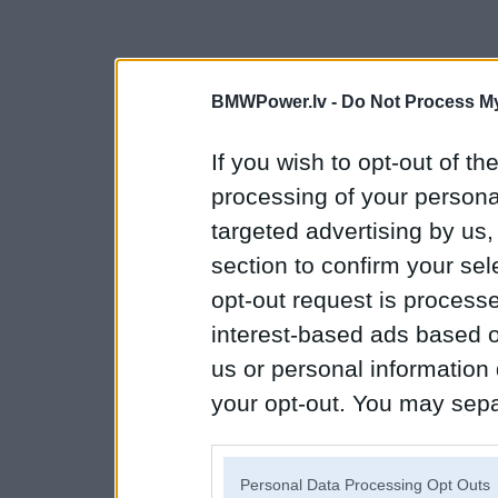
BMWPower.lv -
Do Not Process My
If you wish to opt-out of the
processing of your personal
targeted advertising by us
section to confirm your sel
opt-out request is proces
interest-based ads based o
us or personal information d
your opt-out. You may separ
disclosure of your personal
IAB’s list of downstream pa
Personal Data Processing Opt Outs