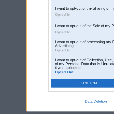
also be disclosed by us to 
I want to opt-out of the Sharing of 
Downstream Participants
th
Opted In
third parties.
I want to opt-out of the Sale of my 
Opted In
I want to opt-out of processing my 
Advertising.
Opted In
I want to opt-out of Collection, Use
of my Personal Data that Is Unrelat
it was collected.
Opted Out
CONFIRM
Data Deletion