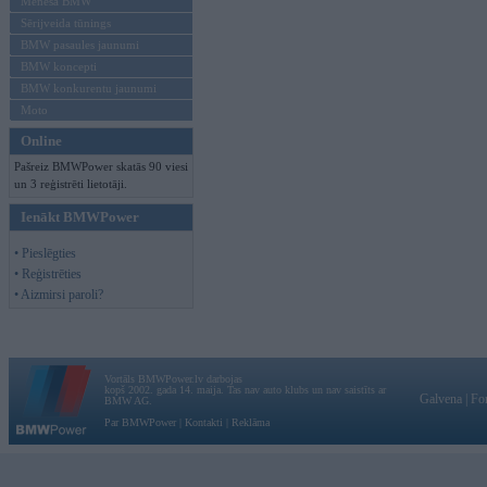
Mēneša BMW
Sērijveida tūnings
BMW pasaules jaunumi
BMW koncepti
BMW konkurentu jaunumi
Moto
Online
Pašreiz BMWPower skatās 90 viesi
un 3 reģistrēti lietotāji.
Ienākt BMWPower
• Pieslēgties
• Reģistrēties
• Aizmirsi paroli?
Vortāls BMWPower.lv darbojas
kopš 2002. gada 14. maija. Tas nav auto klubs un nav saistīts ar
Galvena
|
Fo
BMW AG.
Par BMWPower
|
Kontakti
|
Reklāma