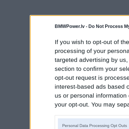
BMWPower.lv -
Do Not Process My
If you wish to opt-out of the
processing of your personal
targeted advertising by us
section to confirm your sel
opt-out request is proces
interest-based ads based o
us or personal information d
your opt-out. You may separ
disclosure of your personal
IAB’s list of downstream pa
Personal Data Processing Opt Outs