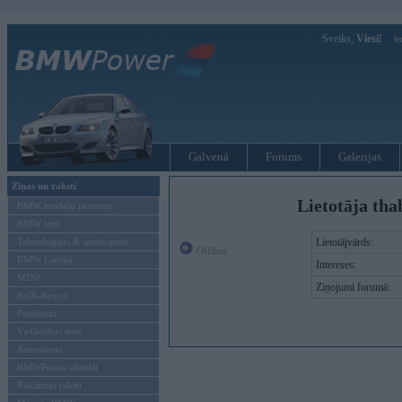
Sveiks,
Viesi!
Ie
Galvenā
Forums
Galerijas
Ziņas un raksti
Lietotāja tha
BMW modeļu jaunumi
BMW testi
Tehnoloģijas & sasniegumi
Lietotājvārds:
Offline
BMW Latvijā
Intereses:
MINI
Ziņojumi forumā:
Rolls-Royce
Pasākumi
Vadāmības tests
Autosports
BMWPower aktuāli
Reklāmas raksti