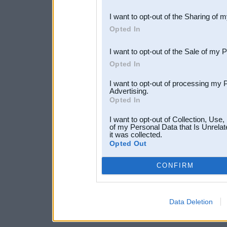
also be disclosed by us to 
I want to opt-out of the Sharing of 
Downstream Participants
th
Opted In
third parties.
I want to opt-out of the Sale of my 
Opted In
I want to opt-out of processing my 
Advertising.
Opted In
I want to opt-out of Collection, Use
of my Personal Data that Is Unrelat
it was collected.
Opted Out
CONFIRM
Data Deletion