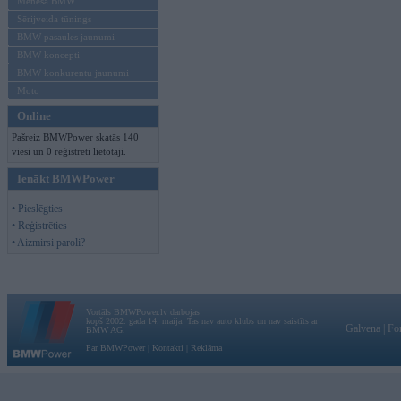
Mēneša BMW
Sērijveida tūnings
BMW pasaules jaunumi
BMW koncepti
BMW konkurentu jaunumi
Moto
Online
Pašreiz BMWPower skatās 140
viesi un 0 reģistrēti lietotāji.
Ienākt BMWPower
• Pieslēgties
• Reģistrēties
• Aizmirsi paroli?
Vortāls BMWPower.lv darbojas
kopš 2002. gada 14. maija. Tas nav auto klubs un nav saistīts ar
Galvena
|
Fo
BMW AG.
Par BMWPower
|
Kontakti
|
Reklāma