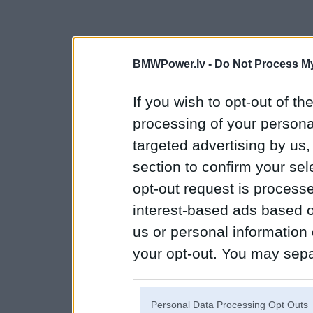
BMWPower.lv -
Do Not Process My
If you wish to opt-out of the
processing of your personal
targeted advertising by us
section to confirm your sel
opt-out request is proces
interest-based ads based o
us or personal information d
your opt-out. You may separ
disclosure of your personal
IAB’s list of downstream pa
Personal Data Processing Opt Outs