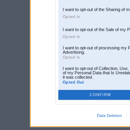
also be disclosed by us to 
I want to opt-out of the Sharing of 
Downstream Participants
th
Opted In
third parties.
I want to opt-out of the Sale of my 
Opted In
I want to opt-out of processing my 
Advertising.
Opted In
I want to opt-out of Collection, Use
of my Personal Data that Is Unrelat
it was collected.
Opted Out
CONFIRM
Data Deletion