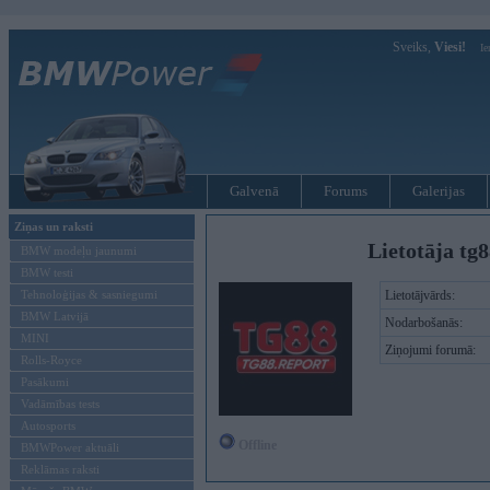
Sveiks,
Viesi!
Ie
Galvenā
Forums
Galerijas
Ziņas un raksti
Lietotāja tg8
BMW modeļu jaunumi
BMW testi
Tehnoloģijas & sasniegumi
Lietotājvārds:
BMW Latvijā
Nodarbošanās:
MINI
Ziņojumi forumā:
Rolls-Royce
Pasākumi
Vadāmības tests
Autosports
Offline
BMWPower aktuāli
Reklāmas raksti