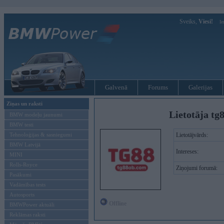
Sveiks,
Viesi!
Ie
Galvenā
Forums
Galerijas
Ziņas un raksti
Lietotāja tg
BMW modeļu jaunumi
BMW testi
Tehnoloģijas & sasniegumi
Lietotājvārds:
BMW Latvijā
Intereses:
MINI
Rolls-Royce
Ziņojumi forumā:
Pasākumi
Vadāmības tests
Autosports
Offline
BMWPower aktuāli
Reklāmas raksti