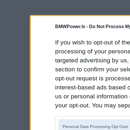
BMWPower.lv -
Do Not Process My
If you wish to opt-out of the
processing of your personal
targeted advertising by us
section to confirm your sel
opt-out request is proces
interest-based ads based o
us or personal information d
your opt-out. You may separ
disclosure of your personal
IAB’s list of downstream pa
Personal Data Processing Opt Outs