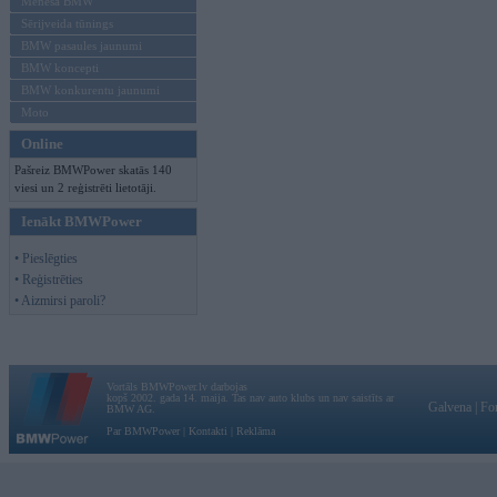
Mēneša BMW
Sērijveida tūnings
BMW pasaules jaunumi
BMW koncepti
BMW konkurentu jaunumi
Moto
Online
Pašreiz BMWPower skatās 140
viesi un 2 reģistrēti lietotāji.
Ienākt BMWPower
• Pieslēgties
• Reģistrēties
• Aizmirsi paroli?
Vortāls BMWPower.lv darbojas
kopš 2002. gada 14. maija. Tas nav auto klubs un nav saistīts ar
Galvena
|
Fo
BMW AG.
Par BMWPower
|
Kontakti
|
Reklāma