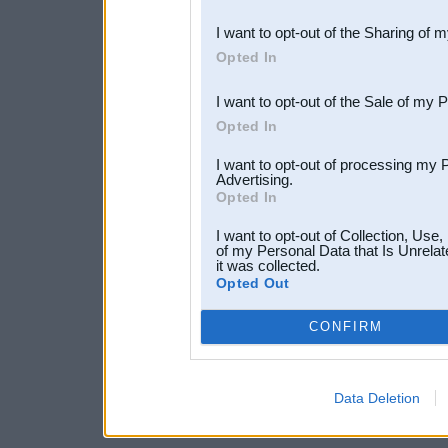
also be disclosed by us to 
I want to opt-out of the Sharing of 
Downstream Participants
th
Opted In
third parties.
I want to opt-out of the Sale of my 
Opted In
I want to opt-out of processing my 
Advertising.
Opted In
I want to opt-out of Collection, Use
of my Personal Data that Is Unrelat
it was collected.
Opted Out
CONFIRM
Data Deletion