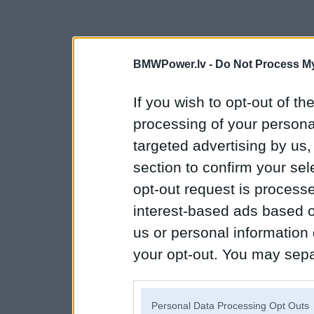
BMWPower.lv -
Do Not Process My
If you wish to opt-out of the
processing of your personal
targeted advertising by us
section to confirm your sel
opt-out request is proces
interest-based ads based o
us or personal information d
your opt-out. You may separ
disclosure of your personal
IAB’s list of downstream pa
Personal Data Processing Opt Outs