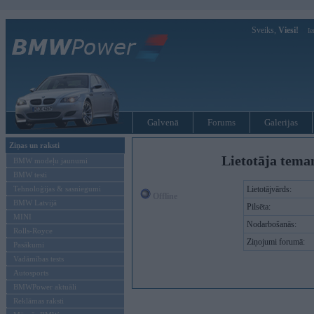
Sveiks,
Viesi!
Ie
Galvenā
Forums
Galerijas
Ziņas un raksti
Lietotāja teman
BMW modeļu jaunumi
BMW testi
Tehnoloģijas & sasniegumi
Lietotājvārds:
Offline
BMW Latvijā
Pilsēta:
MINI
Nodarbošanās:
Rolls-Royce
Ziņojumi forumā:
Pasākumi
Vadāmības tests
Autosports
BMWPower aktuāli
Reklāmas raksti