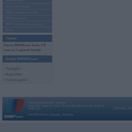
Mēneša BMW
Sērijveida tūnings
BMW pasaules jaunumi
BMW koncepti
BMW konkurentu jaunumi
Moto
Online
Pašreiz BMWPower skatās 178
viesi un 2 reģistrēti lietotāji.
Ienākt BMWPower
• Pieslēgties
• Reģistrēties
• Aizmirsi paroli?
Vortāls BMWPower.lv darbojas
kopš 2002. gada 14. maija. Tas nav auto klubs un nav saistīts ar
Galvena
|
Fo
BMW AG.
Par BMWPower
|
Kontakti
|
Reklāma