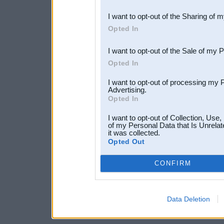
also be disclosed by us to 
I want to opt-out of the Sharing of 
Downstream Participants
th
Opted In
third parties.
I want to opt-out of the Sale of my 
Opted In
I want to opt-out of processing my 
Advertising.
Opted In
I want to opt-out of Collection, Use
of my Personal Data that Is Unrelat
it was collected.
Opted Out
CONFIRM
Data Deletion