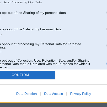
l Data Processing Opt Outs
o opt-out of the Sharing of my personal data.
In
o opt-out of the Sale of my Personal Data.
In
to opt-out of processing my Personal Data for Targeted
ing.
In
o opt-out of Collection, Use, Retention, Sale, and/or Sharing
ersonal Data that Is Unrelated with the Purposes for which it
lected.
Out
CONFIRM
 un nav saistīts ar
Galvena
|
Forums
|
Galerijas
|
Reģistrācija
|
Lietotaāji
|
Meklētājs
|
Reklā
Data Deletion
Data Access
Privacy Policy