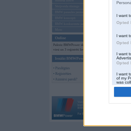
Mēneša BMW
Persona
Sērijveida tūnings
BMW pasaules jaunumi
I want t
BMW koncepti
Opted 
BMW konkurentu jaunumi
Moto
I want t
Online
Opted 
Pašreiz BMWPower skatās 125
viesi un 3 reģistrēti lietotāji.
I want 
Advertis
Ienākt BMWPower
Opted 
• Pieslēgties
• Reģistrēties
I want t
of my P
• Aizmirsi paroli?
was col
Opted 
Vortāls BMWPower.lv darbojas
kopš 2002. gada 14. maija. Tas nav auto klubs
BMW AG.
Par BMWPower
|
Kontakti
|
Reklāma