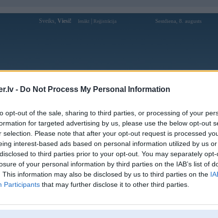
Sveiks,
Viesi!
|
Sestdiena, 8. augusts
Ienākt
Reģistrācija
Forums
Galerijas
Reģistrācija
Lietotāji
Meklētājs
.lv -
Do Not Process My Personal Information
Lietotāja techbetininnet profils
to opt-out of the sale, sharing to third parties, or processing of your per
formation for targeted advertising by us, please use the below opt-out s
Lietotājvārds:
techbetininnet
r selection. Please note that after your opt-out request is processed y
eing interest-based ads based on personal information utilized by us or
Ziņojumi forumā:
0
disclosed to third parties prior to your opt-out. You may separately opt-
Pēdējie ziņojumi forumā
[
]
losure of your personal information by third parties on the IAB’s list of
. This information may also be disclosed by us to third parties on the
IA
Participants
that may further disclose it to other third parties.