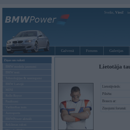
Sveiks,
Viesi!
Ie
Galvenā
Forums
Galerijas
Ziņas un raksti
Lietotāja ta
BMW modeļu jaunumi
BMW testi
Tehnoloģijas & sasniegumi
BMW Latvijā
Lietotājvārds:
MINI
Pilsēta:
Rolls-Royce
Braucu ar:
Pasākumi
Vadāmības tests
Ziņojumi forumā:
Autosports
BMWPower aktuāli
Reklāmas raksti