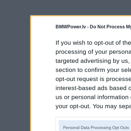
BMWPower.lv -
Do Not Process My
If you wish to opt-out of the
processing of your personal
targeted advertising by us
section to confirm your sel
opt-out request is proces
interest-based ads based o
us or personal information d
your opt-out. You may separ
disclosure of your personal
IAB’s list of downstream pa
Personal Data Processing Opt Outs