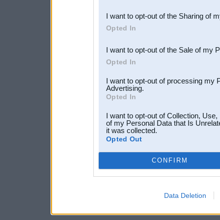
also be disclosed by us to 
I want to opt-out of the Sharing of 
Downstream Participants
th
Opted In
third parties.
I want to opt-out of the Sale of my 
Opted In
I want to opt-out of processing my 
Advertising.
Opted In
I want to opt-out of Collection, Use
of my Personal Data that Is Unrelat
it was collected.
Opted Out
CONFIRM
Data Deletion