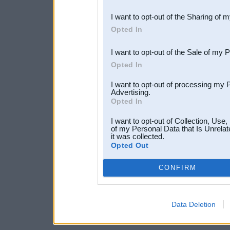
also be disclosed by us to 
I want to opt-out of the Sharing of 
Downstream Participants
th
Opted In
third parties.
I want to opt-out of the Sale of my 
Opted In
I want to opt-out of processing my 
Advertising.
Opted In
I want to opt-out of Collection, Use
of my Personal Data that Is Unrelat
it was collected.
Opted Out
CONFIRM
Data Deletion