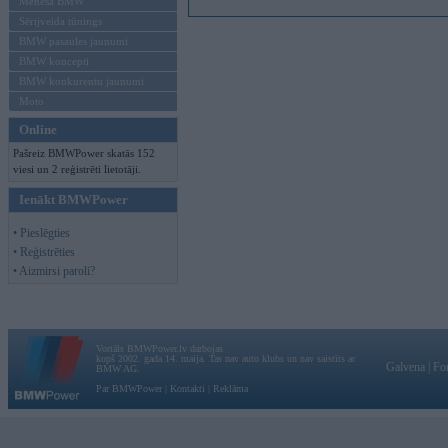
Mēneša BMW
Sērijveida tūnings
BMW pasaules jaunumi
BMW koncepti
BMW konkurentu jaunumi
Moto
Online
Pašreiz BMWPower skatās 152
viesi un 2 reģistrēti lietotāji.
Ienākt BMWPower
• Pieslēgties
• Reģistrēties
• Aizmirsi paroli?
Vortāls BMWPower.lv darbojas
kopš 2002. gada 14. maija. Tas nav auto klubs un nav saistīts ar
Galvena
|
Fo
BMW AG.
Par BMWPower
|
Kontakti
|
Reklāma