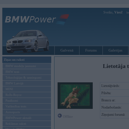
Sveiks,
Viesi!
Ie
Galvenā
Forums
Galerijas
Ziņas un raksti
Lietotāja 
BMW modeļu jaunumi
BMW testi
Tehnoloģijas & sasniegumi
BMW Latvijā
Lietotājvārds:
MINI
Pilsēta:
Rolls-Royce
Braucu ar:
Pasākumi
Vadāmības tests
Nodarbošanās:
Autosports
Ziņojumi forumā:
Offline
BMWPower aktuāli
Reklāmas raksti