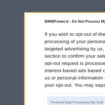
BMWPower.lv -
Do Not Process My
If you wish to opt-out of the
processing of your personal
targeted advertising by us
section to confirm your sel
opt-out request is proces
interest-based ads based o
us or personal information d
your opt-out. You may separ
disclosure of your personal
IAB’s list of downstream pa
Personal Data Processing Opt Outs