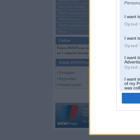
Mēneša BMW
Persona
Sērijveida tūnings
BMW pasaules jaunumi
I want t
BMW koncepti
Opted 
BMW konkurentu jaunumi
Moto
I want t
Online
Opted 
Pašreiz BMWPower skatās 70 viesi
un 5 reģistrēti lietotāji.
I want 
Advertis
Ienākt BMWPower
Opted 
• Pieslēgties
• Reģistrēties
I want t
of my P
• Aizmirsi paroli?
was col
Opted 
Vortāls BMWPower.lv darbojas
kopš 2002. gada 14. maija. Tas nav auto klubs
BMW AG.
Par BMWPower
|
Kontakti
|
Reklāma