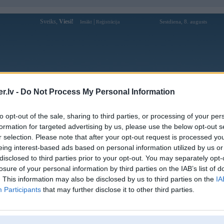
Sveiks,
Viesi!
|
Sestdiena, 8. augusts
Ienākt
Reģistrācija
Forums
Galerijas
Reģistrācija
Lietotāji
Meklētājs
.lv -
Do Not Process My Personal Information
Lietotāja tanos profils
to opt-out of the sale, sharing to third parties, or processing of your per
formation for targeted advertising by us, please use the below opt-out s
Pēdējo reizi manīts: 10. Jun 2026, 12:54
r selection. Please note that after your opt-out request is processed y
eing interest-based ads based on personal information utilized by us or
Lietotājvārds:
tanos
disclosed to third parties prior to your opt-out. You may separately opt-
Ziņojumi forumā:
2
losure of your personal information by third parties on the IAB’s list of
Pēdējie ziņojumi forumā
[
]
. This information may also be disclosed by us to third parties on the
IA
Participants
that may further disclose it to other third parties.