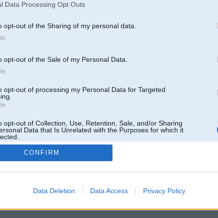
l Data Processing Opt Outs
o opt-out of the Sharing of my personal data.
In
o opt-out of the Sale of my Personal Data.
In
to opt-out of processing my Personal Data for Targeted
ing.
In
o opt-out of Collection, Use, Retention, Sale, and/or Sharing
ersonal Data that Is Unrelated with the Purposes for which it
lected.
Out
CONFIRM
 un nav saistīts ar
Galvena
|
Forums
|
Galerijas
|
Reģistrācija
|
Lietotaāji
|
Meklētājs
|
Reklā
Data Deletion
Data Access
Privacy Policy