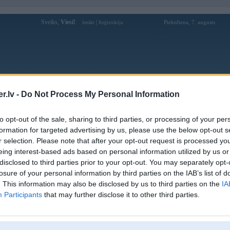
Sveiks,
Viesi!
|
Piektdiena, 7. augusts
Ienākt
Reģistrācija
Forums
Galerijas
Reģistrācija
Lietotāji
Meklētājs
.lv -
Do Not Process My Personal Information
Lietotāja taixiuonlinehunet profils
to opt-out of the sale, sharing to third parties, or processing of your per
formation for targeted advertising by us, please use the below opt-out s
Lietotājvārds:
taixiuonlinehunet
r selection. Please note that after your opt-out request is processed y
eing interest-based ads based on personal information utilized by us or
Ziņojumi forumā:
0
disclosed to third parties prior to your opt-out. You may separately opt-
Pēdējie ziņojumi forumā
[
]
losure of your personal information by third parties on the IAB’s list of
. This information may also be disclosed by us to third parties on the
IA
Participants
that may further disclose it to other third parties.