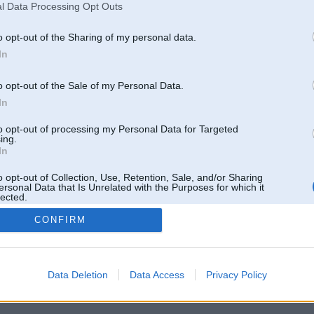
l Data Processing Opt Outs
o opt-out of the Sharing of my personal data.
In
o opt-out of the Sale of my Personal Data.
In
to opt-out of processing my Personal Data for Targeted
ing.
In
o opt-out of Collection, Use, Retention, Sale, and/or Sharing
ersonal Data that Is Unrelated with the Purposes for which it
lected.
Out
CONFIRM
 un nav saistīts ar
Galvena
|
Forums
|
Galerijas
|
Reģistrācija
|
Lietotaāji
|
Meklētājs
|
Reklā
Data Deletion
Data Access
Privacy Policy