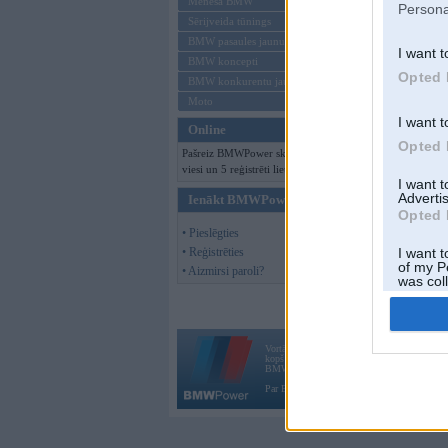
Mēneša BMW
Persona
Sērijveida tūnings
BMW pasaules jaunumi
I want t
BMW koncepti
Opted 
BMW konkurentu jaunumi
Moto
I want t
Online
Opted 
Pašreiz BMWPower skatās 116
viesi un 5 reģistrēti lietotāji.
I want 
Advertis
Ienākt BMWPower
Opted 
• Pieslēgties
• Reģistrēties
I want t
of my P
• Aizmirsi paroli?
was col
Opted 
Vortāls BMWPower.lv darbojas
kopš 2002. gada 14. maija. Tas nav auto klubs
BMW AG.
Par BMWPower
|
Kontakti
|
Reklāma