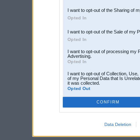
also be disclosed by us to 
I want to opt-out of the Sharing of 
Downstream Participants
th
Opted In
third parties.
I want to opt-out of the Sale of my 
Opted In
I want to opt-out of processing my 
Advertising.
Opted In
I want to opt-out of Collection, Use
of my Personal Data that Is Unrelat
it was collected.
Opted Out
CONFIRM
Data Deletion