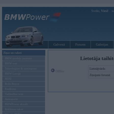
Sveiks,
Viesi!
Ie
Galvenā
Forums
Galerijas
Ziņas un raksti
Lietotāja taihi
BMW modeļu jaunumi
BMW testi
Tehnoloģijas & sasniegumi
Lietotājvārds:
Offline
BMW Latvijā
Ziņojumi forumā:
MINI
Rolls-Royce
Pasākumi
Vadāmības tests
Autosports
BMWPower aktuāli
Reklāmas raksti