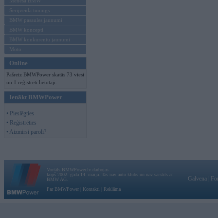
Mēneša BMW
Sērijveida tūnings
BMW pasaules jaunumi
BMW koncepti
BMW konkurentu jaunumi
Moto
Online
Pašreiz BMWPower skatās 73 viesi
un 1 reģistrēti lietotāji.
Ienākt BMWPower
• Pieslēgties
• Reģistrēties
• Aizmirsi paroli?
Vortāls BMWPower.lv darbojas
kopš 2002. gada 14. maija. Tas nav auto klubs un nav saistīts ar
Galvena
|
Fo
BMW AG.
Par BMWPower
|
Kontakti
|
Reklāma