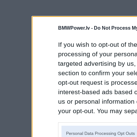
BMWPower.lv -
Do Not Process My
If you wish to opt-out of the
processing of your personal
targeted advertising by us
section to confirm your sel
opt-out request is proces
interest-based ads based o
us or personal information d
your opt-out. You may separ
disclosure of your personal
IAB’s list of downstream pa
Personal Data Processing Opt Outs