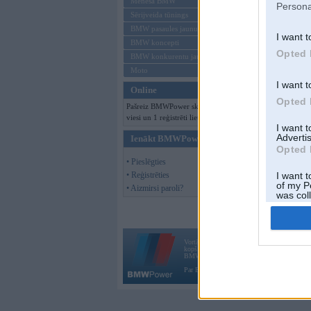
Mēneša BMW
Persona
Sērijveida tūnings
BMW pasaules jaunumi
I want t
BMW koncepti
Opted 
BMW konkurentu jaunumi
Moto
I want t
Online
Opted 
Pašreiz BMWPower skatās 132
viesi un 1 reģistrēti lietotāji.
I want 
Advertis
Ienākt BMWPower
Opted 
• Pieslēgties
• Reģistrēties
I want t
of my P
• Aizmirsi paroli?
was col
Opted 
Vortāls BMWPower.lv darbojas
kopš 2002. gada 14. maija. Tas nav auto klubs
BMW AG.
Par BMWPower
|
Kontakti
|
Reklāma