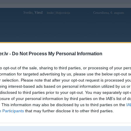
Sveiks,
Viesi!
|
Ceturtdiena, 6. augusts
Ienākt
Reģistrācija
Forums
Galerijas
Reģistrācija
Lietotāji
Meklētājs
.lv -
Do Not Process My Personal Information
Lietotāja taichinhvn24hcom profils
to opt-out of the sale, sharing to third parties, or processing of your per
formation for targeted advertising by us, please use the below opt-out s
Lietotājvārds:
taichinhvn24hcom
r selection. Please note that after your opt-out request is processed y
eing interest-based ads based on personal information utilized by us or
Ziņojumi forumā:
0
disclosed to third parties prior to your opt-out. You may separately opt-
Pēdējie ziņojumi forumā
[
]
losure of your personal information by third parties on the IAB’s list of
. This information may also be disclosed by us to third parties on the
IA
Participants
that may further disclose it to other third parties.