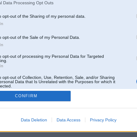
l Data Processing Opt Outs
o opt-out of the Sharing of my personal data.
In
o opt-out of the Sale of my Personal Data.
In
to opt-out of processing my Personal Data for Targeted
ing.
In
o opt-out of Collection, Use, Retention, Sale, and/or Sharing
ersonal Data that Is Unrelated with the Purposes for which it
lected.
Out
CONFIRM
 un nav saistīts ar
Galvena
|
Forums
|
Galerijas
|
Reģistrācija
|
Lietotaāji
|
Meklētājs
|
Reklā
Data Deletion
Data Access
Privacy Policy