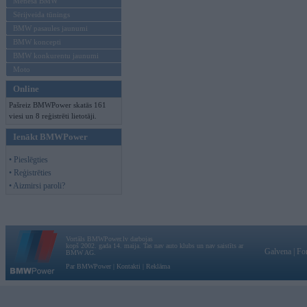
Mēneša BMW
Sērijveida tūnings
BMW pasaules jaunumi
BMW koncepti
BMW konkurentu jaunumi
Moto
Online
Pašreiz BMWPower skatās 161
viesi un 8 reģistrēti lietotāji.
Ienākt BMWPower
• Pieslēgties
• Reģistrēties
• Aizmirsi paroli?
Vortāls BMWPower.lv darbojas
kopš 2002. gada 14. maija. Tas nav auto klubs un nav saistīts ar
Galvena
|
Fo
BMW AG.
Par BMWPower
|
Kontakti
|
Reklāma