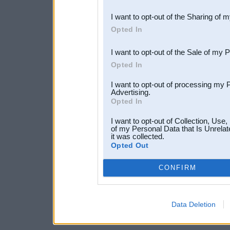
also be disclosed by us to 
I want to opt-out of the Sharing of 
Downstream Participants
th
Opted In
third parties.
I want to opt-out of the Sale of my 
Opted In
I want to opt-out of processing my 
Advertising.
Opted In
I want to opt-out of Collection, Use
of my Personal Data that Is Unrelat
it was collected.
Opted Out
CONFIRM
Data Deletion