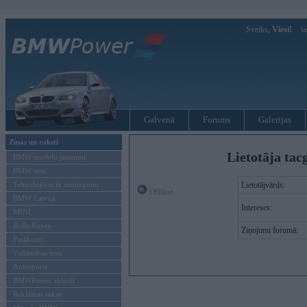
Sveiks,
Viesi!
Ie
Galvenā
Forums
Galerijas
Ziņas un raksti
Lietotāja tac
BMW modeļu jaunumi
BMW testi
Tehnoloģijas & sasniegumi
Lietotājvārds:
Offline
BMW Latvijā
Intereses:
MINI
Rolls-Royce
Ziņojumi forumā:
Pasākumi
Vadāmības tests
Autosports
BMWPower aktuāli
Reklāmas raksti