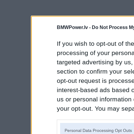
BMWPower.lv -
Do Not Process My
If you wish to opt-out of the
processing of your personal
targeted advertising by us
section to confirm your sel
opt-out request is proces
interest-based ads based o
us or personal information d
your opt-out. You may separ
disclosure of your personal
IAB’s list of downstream pa
Personal Data Processing Opt Outs