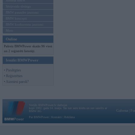
Mēneša BMW
Sērijveida tūnings
BMW pasaules jaunumi
BMW koncepti
BMW konkurentu jaunumi
Moto
Online
Pašreiz BMWPower skatās 96 viesi
un 2 reģistrēti lietotāji.
Ienākt BMWPower
• Pieslēgties
• Reģistrēties
• Aizmirsi paroli?
Vortāls BMWPower.lv darbojas
kopš 2002. gada 14. maija. Tas nav auto klubs un nav saistīts ar
Galvena
|
Fo
BMW AG.
Par BMWPower
|
Kontakti
|
Reklāma