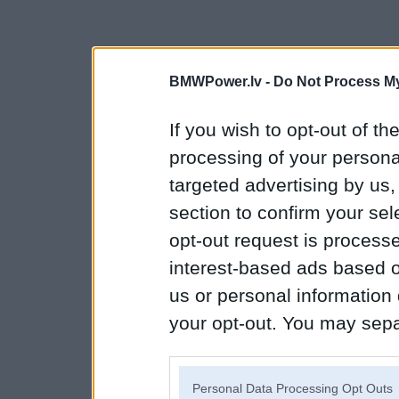
BMWPower.lv -
Do Not Process My
If you wish to opt-out of the
processing of your personal
targeted advertising by us
section to confirm your sel
opt-out request is proces
interest-based ads based o
us or personal information d
your opt-out. You may separ
disclosure of your personal
IAB’s list of downstream pa
Personal Data Processing Opt Outs