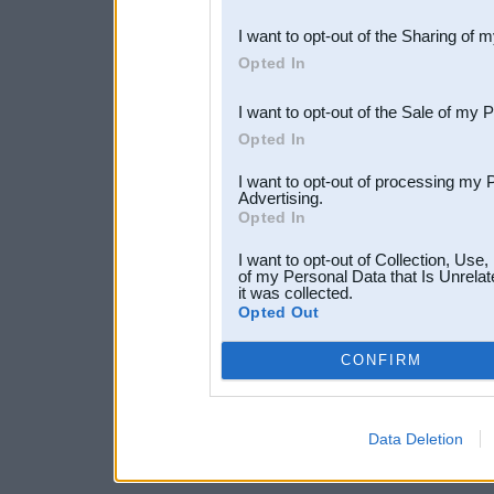
also be disclosed by us to 
I want to opt-out of the Sharing of 
Downstream Participants
th
Opted In
third parties.
I want to opt-out of the Sale of my 
Opted In
I want to opt-out of processing my 
Advertising.
Opted In
I want to opt-out of Collection, Use
of my Personal Data that Is Unrelat
it was collected.
Opted Out
CONFIRM
Data Deletion