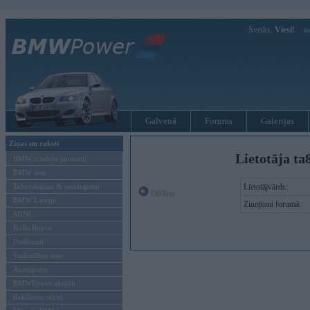
Sveiks,
Viesi!
Ie
Galvenā
Forums
Galerijas
Ziņas un raksti
Lietotāja ta
BMW modeļu jaunumi
BMW testi
Tehnoloģijas & sasniegumi
Lietotājvārds:
Offline
BMW Latvijā
Ziņojumi forumā:
MINI
Rolls-Royce
Pasākumi
Vadāmības tests
Autosports
BMWPower aktuāli
Reklāmas raksti