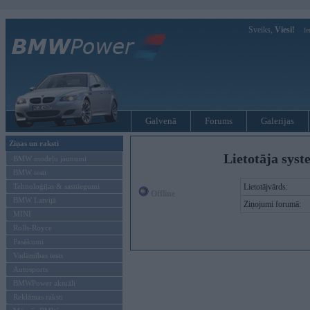
Sveiks,
Viesi!
Ie
Galvenā
Forums
Galerijas
Ziņas un raksti
Lietotāja syst
BMW modeļu jaunumi
BMW testi
Tehnoloģijas & sasniegumi
Lietotājvārds:
Offline
BMW Latvijā
Ziņojumi forumā:
MINI
Rolls-Royce
Pasākumi
Vadāmības tests
Autosports
BMWPower aktuāli
Reklāmas raksti