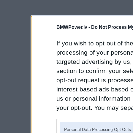
BMWPower.lv -
Do Not Process My
If you wish to opt-out of the
processing of your personal
targeted advertising by us
section to confirm your sel
opt-out request is proces
interest-based ads based o
us or personal information d
your opt-out. You may separ
disclosure of your personal
IAB’s list of downstream pa
Personal Data Processing Opt Outs