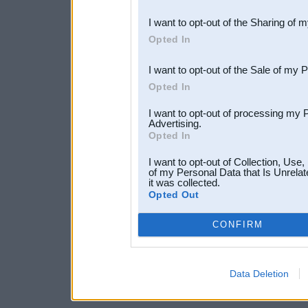
also be disclosed by us to 
I want to opt-out of the Sharing of 
Downstream Participants
th
Opted In
third parties.
I want to opt-out of the Sale of my 
Opted In
I want to opt-out of processing my 
Advertising.
Opted In
I want to opt-out of Collection, Use
of my Personal Data that Is Unrelat
it was collected.
Opted Out
CONFIRM
Data Deletion