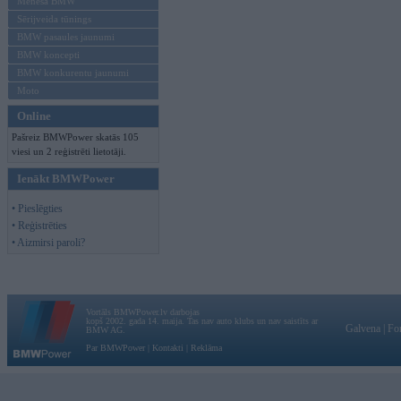
Mēneša BMW
Sērijveida tūnings
BMW pasaules jaunumi
BMW koncepti
BMW konkurentu jaunumi
Moto
Online
Pašreiz BMWPower skatās 105
viesi un 2 reģistrēti lietotāji.
Ienākt BMWPower
• Pieslēgties
• Reģistrēties
• Aizmirsi paroli?
Vortāls BMWPower.lv darbojas
kopš 2002. gada 14. maija. Tas nav auto klubs un nav saistīts ar
Galvena
|
Fo
BMW AG.
Par BMWPower
|
Kontakti
|
Reklāma