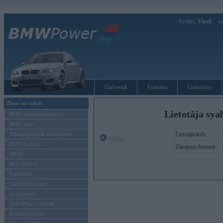
Sveiks,
Viesi!
Ie
Galvenā
Forums
Galerijas
Ziņas un raksti
Lietotāja sya
BMW modeļu jaunumi
BMW testi
Tehnoloģijas & sasniegumi
Lietotājvārds:
Offline
BMW Latvijā
Ziņojumi forumā:
MINI
Rolls-Royce
Pasākumi
Vadāmības tests
Autosports
BMWPower aktuāli
Reklāmas raksti