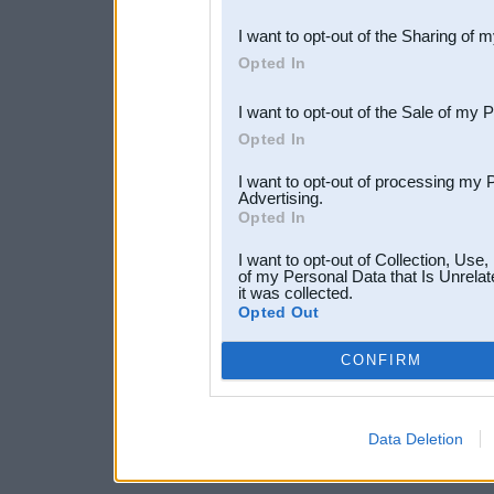
also be disclosed by us to 
I want to opt-out of the Sharing of 
Downstream Participants
th
Opted In
third parties.
I want to opt-out of the Sale of my 
Opted In
I want to opt-out of processing my 
Advertising.
Opted In
I want to opt-out of Collection, Use
of my Personal Data that Is Unrelat
it was collected.
Opted Out
CONFIRM
Data Deletion