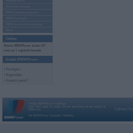
Mēneša BMW
Sērijveida tūnings
BMW pasaules jaunumi
BMW koncepti
BMW konkurentu jaunumi
Moto
Online
Pašreiz BMWPower skatās 107
viesi un 1 reģistrēti lietotāji.
Ienākt BMWPower
• Pieslēgties
• Reģistrēties
• Aizmirsi paroli?
Vortāls BMWPower.lv darbojas
kopš 2002. gada 14. maija. Tas nav auto klubs un nav saistīts ar
Galvena
|
Fo
BMW AG.
Par BMWPower
|
Kontakti
|
Reklāma