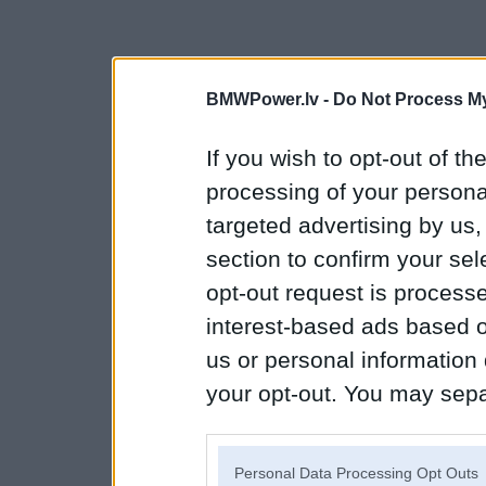
BMWPower.lv -
Do Not Process My
If you wish to opt-out of the
processing of your personal
targeted advertising by us
section to confirm your sel
opt-out request is proces
interest-based ads based o
us or personal information d
your opt-out. You may separ
disclosure of your personal
IAB’s list of downstream pa
Personal Data Processing Opt Outs