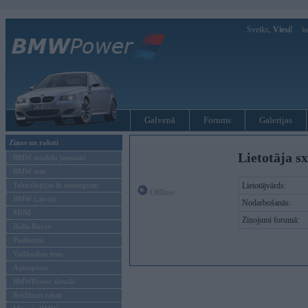
Sveiks,
Viesi!
Ie
Galvenā
Forums
Galerijas
Ziņas un raksti
Lietotāja s
BMW modeļu jaunumi
BMW testi
Tehnoloģijas & sasniegumi
Lietotājvārds:
Offline
BMW Latvijā
Nodarbošanās:
MINI
Ziņojumi forumā:
Rolls-Royce
Pasākumi
Vadāmības tests
Autosports
BMWPower aktuāli
Reklāmas raksti