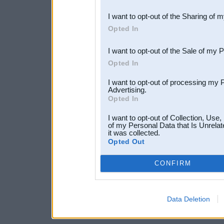
also be disclosed by us to 
I want to opt-out of the Sharing of 
Downstream Participants
th
Opted In
third parties.
I want to opt-out of the Sale of my 
Opted In
I want to opt-out of processing my 
Advertising.
Opted In
I want to opt-out of Collection, Use
of my Personal Data that Is Unrelat
it was collected.
Opted Out
CONFIRM
Data Deletion