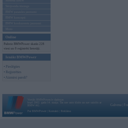
Mēneša BMW
Sērijveida tūnings
BMW pasaules jaunumi
BMW koncepti
BMW konkurentu jaunumi
Moto
Online
Pašreiz BMWPower skatās 228
viesi un 0 reģistrēti lietotāji.
Ienākt BMWPower
• Pieslēgties
• Reģistrēties
• Aizmirsi paroli?
Vortāls BMWPower.lv darbojas
kopš 2002. gada 14. maija. Tas nav auto klubs un nav saistīts ar
Galvena
|
Fo
BMW AG.
Par BMWPower
|
Kontakti
|
Reklāma