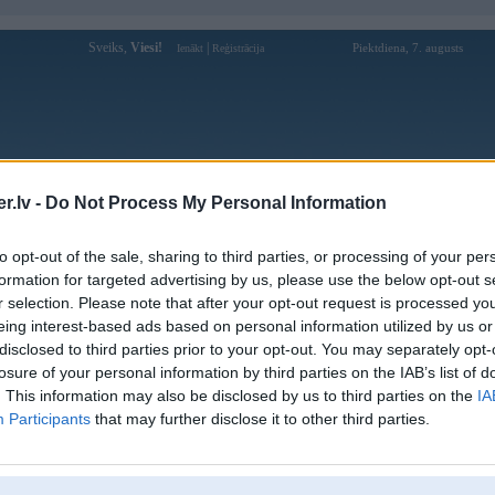
Sveiks,
Viesi!
|
Piektdiena, 7. augusts
Ienākt
Reģistrācija
Forums
Galerijas
Reģistrācija
Lietotāji
Meklētājs
.lv -
Do Not Process My Personal Information
Lietotāja svikisstyle profils
to opt-out of the sale, sharing to third parties, or processing of your per
formation for targeted advertising by us, please use the below opt-out s
Pēdējo reizi manīts: 22. Dec 2020, 18:01
r selection. Please note that after your opt-out request is processed y
eing interest-based ads based on personal information utilized by us or
Lietotājvārds:
svikisstyle
disclosed to third parties prior to your opt-out. You may separately opt-
Braucu ar:
z3
losure of your personal information by third parties on the IAB’s list of
Ziņojumi forumā:
178
. This information may also be disclosed by us to third parties on the
IA
Participants
that may further disclose it to other third parties.
Pēdējie ziņojumi forumā
[
]