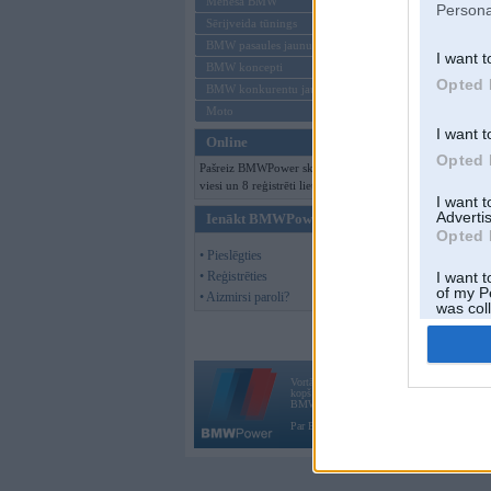
Mēneša BMW
Persona
Sērijveida tūnings
BMW pasaules jaunumi
I want t
BMW koncepti
Opted 
BMW konkurentu jaunumi
Moto
I want t
Online
Opted 
Pašreiz BMWPower skatās 142
viesi un 8 reģistrēti lietotāji.
I want 
Advertis
Ienākt BMWPower
Opted 
• Pieslēgties
• Reģistrēties
I want t
of my P
• Aizmirsi paroli?
was col
Opted 
Vortāls BMWPower.lv darbojas
kopš 2002. gada 14. maija. Tas nav auto klubs
BMW AG.
Par BMWPower
|
Kontakti
|
Reklāma