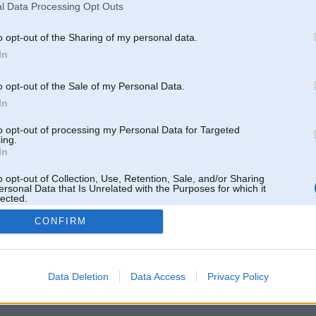
l Data Processing Opt Outs
o opt-out of the Sharing of my personal data.
In
o opt-out of the Sale of my Personal Data.
In
to opt-out of processing my Personal Data for Targeted
ing.
In
o opt-out of Collection, Use, Retention, Sale, and/or Sharing
ersonal Data that Is Unrelated with the Purposes for which it
lected.
Out
CONFIRM
 un nav saistīts ar
Galvena
|
Forums
|
Galerijas
|
Reģistrācija
|
Lietotaāji
|
Meklētājs
|
Reklā
Data Deletion
Data Access
Privacy Policy