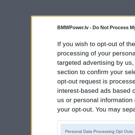
BMWPower.lv -
Do Not Process My
If you wish to opt-out of the
processing of your personal
targeted advertising by us
section to confirm your sel
opt-out request is proces
interest-based ads based o
us or personal information d
your opt-out. You may separ
disclosure of your personal
IAB’s list of downstream pa
Personal Data Processing Opt Outs