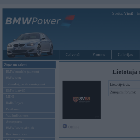
Sveiks,
Viesi!
Ie
Galvenā
Forums
Galerijas
Ziņas un raksti
Lietotāja 
BMW modeļu jaunumi
BMW testi
Tehnoloģijas & sasniegumi
Lietotājvārds:
BMW Latvijā
Ziņojumi forumā:
MINI
Rolls-Royce
Pasākumi
Vadāmības tests
Autosports
Offline
BMWPower aktuāli
Reklāmas raksti