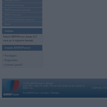
Mēneša BMW
Sērijveida tūnings
BMW pasaules jaunumi
BMW koncepti
BMW konkurentu jaunumi
Moto
Online
Pašreiz BMWPower skatās 222
viesi un 4 reģistrēti lietotāji.
Ienākt BMWPower
• Pieslēgties
• Reģistrēties
• Aizmirsi paroli?
Vortāls BMWPower.lv darbojas
kopš 2002. gada 14. maija. Tas nav auto klubs un nav saistīts ar
Galvena
|
Fo
BMW AG.
Par BMWPower
|
Kontakti
|
Reklāma