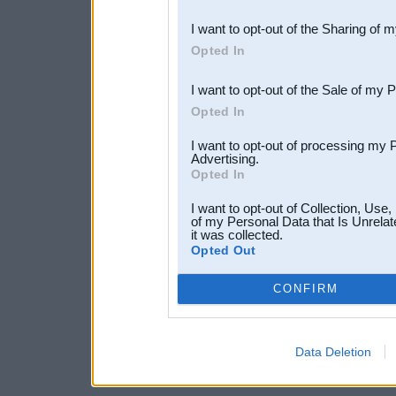
also be disclosed by us to 
I want to opt-out of the Sharing of 
Downstream Participants
th
Opted In
third parties.
I want to opt-out of the Sale of my 
Opted In
I want to opt-out of processing my 
Advertising.
Opted In
I want to opt-out of Collection, Use
of my Personal Data that Is Unrelat
it was collected.
Opted Out
CONFIRM
Data Deletion