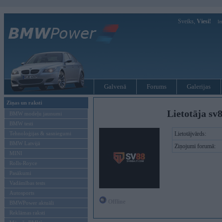
Sveiks,
Viesi!
Ie
Galvenā
Forums
Galerijas
Ziņas un raksti
Lietotāja sv
BMW modeļu jaunumi
BMW testi
Tehnoloģijas & sasniegumi
Lietotājvārds:
BMW Latvijā
Ziņojumi forumā:
MINI
Rolls-Royce
Pasākumi
Vadāmības tests
Autosports
Offline
BMWPower aktuāli
Reklāmas raksti