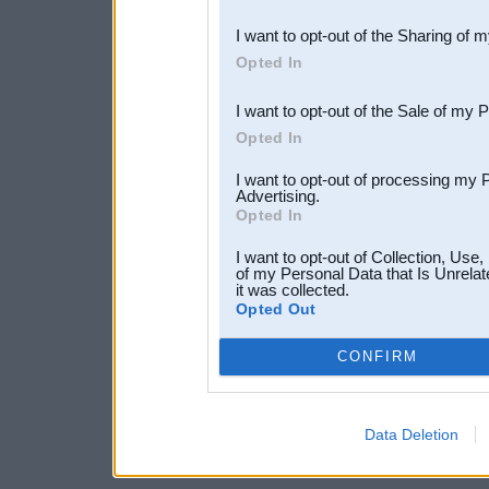
also be disclosed by us to 
I want to opt-out of the Sharing of 
Downstream Participants
th
Opted In
third parties.
I want to opt-out of the Sale of my 
Opted In
I want to opt-out of processing my 
Advertising.
Opted In
I want to opt-out of Collection, Use
of my Personal Data that Is Unrelat
it was collected.
Opted Out
CONFIRM
Data Deletion