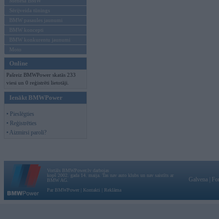
Mēneša BMW
Sērijveida tūnings
BMW pasaules jaunumi
BMW koncepti
BMW konkurentu jaunumi
Moto
Online
Pašreiz BMWPower skatās 233
viesi un 0 reģistrēti lietotāji.
Ienākt BMWPower
• Pieslēgties
• Reģistrēties
• Aizmirsi paroli?
Vortāls BMWPower.lv darbojas
kopš 2002. gada 14. maija. Tas nav auto klubs un nav saistīts ar
Galvena
|
Fo
BMW AG.
Par BMWPower
|
Kontakti
|
Reklāma