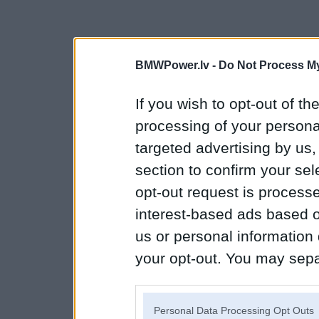
BMWPower.lv -
Do Not Process My
If you wish to opt-out of the
processing of your personal
targeted advertising by us
section to confirm your sel
opt-out request is proces
interest-based ads based o
us or personal information d
your opt-out. You may separ
disclosure of your personal
IAB’s list of downstream pa
Personal Data Processing Opt Outs