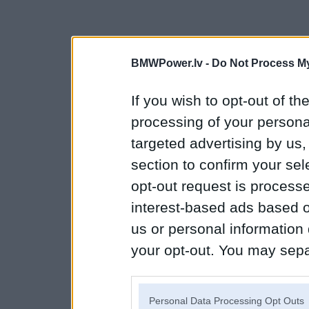
BMWPower.lv -
Do Not Process My
If you wish to opt-out of the
processing of your personal
targeted advertising by us
section to confirm your sel
opt-out request is proces
interest-based ads based o
us or personal information d
your opt-out. You may separ
disclosure of your personal
IAB’s list of downstream pa
Personal Data Processing Opt Outs