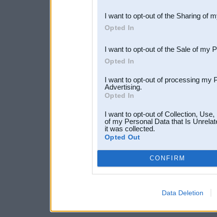
also be disclosed by us to 
I want to opt-out of the Sharing of 
Downstream Participants
th
Opted In
third parties.
I want to opt-out of the Sale of my 
Opted In
I want to opt-out of processing my 
Advertising.
Opted In
I want to opt-out of Collection, Use
of my Personal Data that Is Unrelat
it was collected.
Opted Out
CONFIRM
Data Deletion