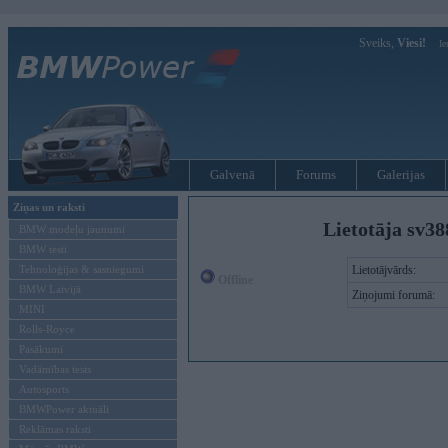
Sveiks,
Viesi!
Ie
Galvenā
Forums
Galerijas
Ziņas un raksti
Lietotāja sv38
BMW modeļu jaunumi
BMW testi
Tehnoloģijas & sasniegumi
Lietotājvārds:
Offline
BMW Latvijā
Ziņojumi forumā:
MINI
Rolls-Royce
Pasākumi
Vadāmības tests
Autosports
BMWPower aktuāli
Reklāmas raksti