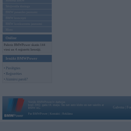
Mēneša BMW
Sērijveida tūnings
BMW pasaules jaunumi
BMW koncepti
BMW konkurentu jaunumi
Moto
Online
Pašreiz BMWPower skatās 144
viesi un 4 reģistrēti lietotāji.
Ienākt BMWPower
• Pieslēgties
• Reģistrēties
• Aizmirsi paroli?
Vortāls BMWPower.lv darbojas
kopš 2002. gada 14. maija. Tas nav auto klubs un nav saistīts ar
Galvena
|
Fo
BMW AG.
Par BMWPower
|
Kontakti
|
Reklāma