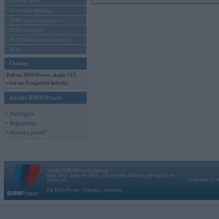
Mēneša BMW
Sērijveida tūnings
BMW pasaules jaunumi
BMW koncepti
BMW konkurentu jaunumi
Moto
Online
Pašreiz BMWPower skatās 113
viesi un 0 reģistrēti lietotāji.
Ienākt BMWPower
• Pieslēgties
• Reģistrēties
• Aizmirsi paroli?
Vortāls BMWPower.lv darbojas
kopš 2002. gada 14. maija. Tas nav auto klubs un nav saistīts ar
Galvena
|
Fo
BMW AG.
Par BMWPower
|
Kontakti
|
Reklāma