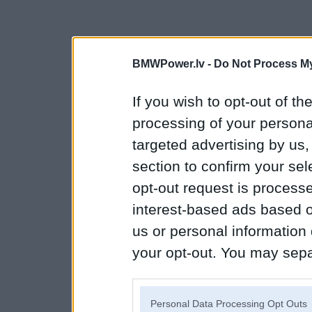
BMWPower.lv -
Do Not Process My
If you wish to opt-out of the
processing of your personal
targeted advertising by us
section to confirm your sel
opt-out request is proces
interest-based ads based o
us or personal information d
your opt-out. You may separ
disclosure of your personal
IAB’s list of downstream pa
Personal Data Processing Opt Outs