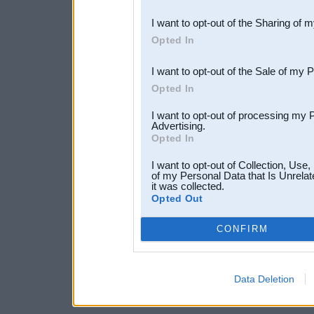
also be disclosed by us to 
I want to opt-out of the Sharing of 
Downstream Participants
th
Opted In
third parties.
I want to opt-out of the Sale of my 
Opted In
I want to opt-out of processing my 
Advertising.
Opted In
I want to opt-out of Collection, Use
of my Personal Data that Is Unrelat
it was collected.
Opted Out
CONFIRM
Data Deletion