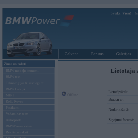
Sveiks,
Viesi!
Ie
Galvenā
Forums
Galerijas
Ziņas un raksti
Lietotāja 
BMW modeļu jaunumi
BMW testi
Tehnoloģijas & sasniegumi
BMW Latvijā
Lietotājvārds:
Offline
MINI
Braucu ar:
Rolls-Royce
Pasākumi
Nodarbošanās:
Vadāmības tests
Ziņojumi forumā:
Autosports
BMWPower aktuāli
Reklāmas raksti